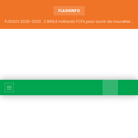
FLASHINFO
PJGOUV 2026-2030 : 2 869,4 milliards FCFA pour ouvrir de nouvelles perspectives à plus de 5,2 millions de jeunes ivoiriens