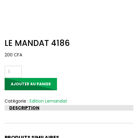
LE MANDAT 4186
200
CFA
quantité
de
AJOUTER AU PANIER
LE
MANDAT
4186
Catégorie :
Edition Lemandat
DESCRIPTION
PRODUITS SIMILAIRES