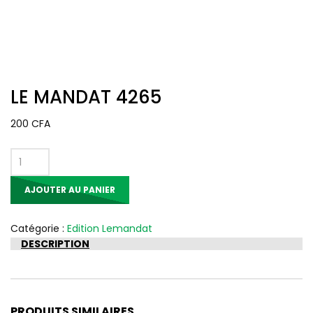
LE MANDAT 4265
200
CFA
quantité
de
AJOUTER AU PANIER
LE
MANDAT
4265
Catégorie :
Edition Lemandat
DESCRIPTION
PRODUITS SIMILAIRES