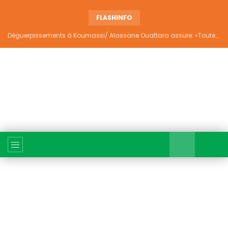
FLASHINFO
Déguerpissements à Koumassi/ Alassane Ouattara assure: «Toutes les responsabilités seront établies et elles donneront lieu aux sanctions prévues par la loi»