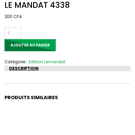
LE MANDAT 4338
200
CFA
quantité
de
AJOUTER AU PANIER
LE
MANDAT
4338
Catégorie :
Edition Lemandat
DESCRIPTION
PRODUITS SIMILAIRES