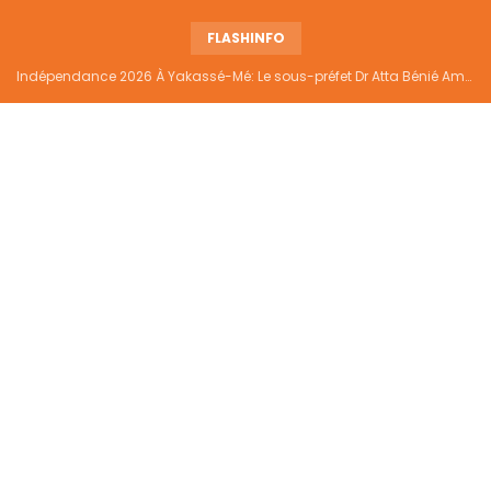
FLASHINFO
Indépendance 2026 À Yakassé-Mé: Le sous-préfet Dr Atta Bénié Amédé appelle à l’unité, à la sécurité et au développement