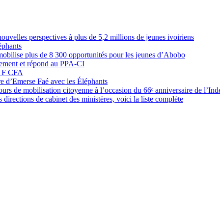
elles perspectives à plus de 5,2 millions de jeunes ivoiriens
éphants
obilise plus de 8 300 opportunités pour les jeunes d’Abobo
nement et répond au PPA-CI
05 F CFA
ure d’Emerse Faé avec les Éléphants
rs de mobilisation citoyenne à l’occasion du 66ᵉ anniversaire de l’In
directions de cabinet des ministères, voici la liste complète