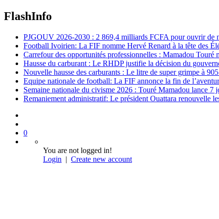
FlashInfo
PJGOUV 2026-2030 : 2 869,4 milliards FCFA pour ouvrir de nouv
Football Ivoirien: La FIF nomme Hervé Renard à la tête des Él
Carrefour des opportunités professionnelles : Mamadou Touré m
Hausse du carburant : Le RHDP justifie la décision du gouver
Nouvelle hausse des carburants : Le litre de super grimpe à 9
Equipe nationale de football: La FIF annonce la fin de l’avent
Semaine nationale du civisme 2026 : Touré Mamadou lance 7 jou
Remaniement administratif: Le président Ouattara renouvelle les 
0
You are not logged in!
Login
|
Create new account