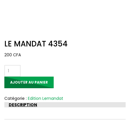
LE MANDAT 4354
200
CFA
quantité
de
AJOUTER AU PANIER
LE
MANDAT
4354
Catégorie :
Edition Lemandat
DESCRIPTION