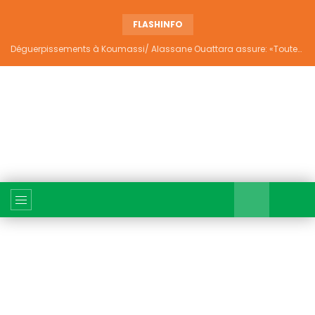
FLASHINFO
Déguerpissements à Koumassi/ Alassane Ouattara assure: «Toutes les responsabilités seront établies et elles donneront lieu aux sanctions prévues par la loi»