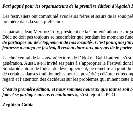
Pari gagné pour les organisateurs de la première édition d’Agaloh F
Les festivaliers ont communié avec leurs frères et sœurs de la sous-pr
première dans la sous-préfecture.
Le parrain, Jean Mermoz Toty, président de la Confédération des organis
Dida ne doit pas toujours se rassembler que pendant les moments funeste
de participer au développement de nos localités. C’est pourquoi j’i
jeunesse a conçu ce festival, il revient donc aux parents de le porter
Le chef central de la sous-préfecture, de Didoko, Bahi Laurent, s’est r
génération. Aussi, a-t-il invité ses pairs à s’approprier le Festival don
Solidarité autour de l’idéal de développement; de remettre au goût du j
de certaines danses traditionnelles pour la postérité ; célébrer et récom
regard et l’attention des décideurs sur les problèmes qui minent cette l
C’est la première édition, et nous sommes heureux que tout se soit 
joie et se partager nos us et coutumes »,
s’est réjoui le PCO.
Zephirin Gohia