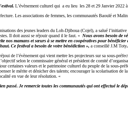
estival.
L’évènement culturel qui a eu lieu les 28 et 29 Janvier 2022 à 
éfecture. Les associations de femmes, les communautés Baoulé et Malinké, 
ations des jeunes leaders du Loh-Djiboua (Cojel), a salué l’initiative p
s. Il doit aussi se réjouir quand il le faut. «
Nous avons besoin de vér
nvite nos mamans et sœurs à se mettre en coopératives pour bénéficie
 haut. Ce festival a besoin de votre bénédiction »,
a conseillé J.M Toty
.
éjoui de l’évènement qui vient mettre les projecteurs sur sa sous-préfectu
t l’objectif selon le commissaire général et président de comité d’organisa
our certaines valeurs et le patrimoine culturel du peuple de la sous-préf
penser le mérite et dénicher des talents; encourager la scolarisation de la
ocalité en vue de leur résolution. «
bien passé. Je remercie toutes les communautés qui ont effectué le d