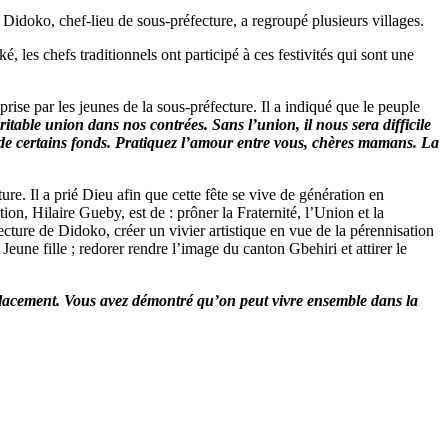
Didoko, chef-lieu de sous-préfecture, a regroupé plusieurs villages.
les chefs traditionnels ont participé à ces festivités qui sont une
rise par les jeunes de la sous-préfecture. Il a indiqué que le peuple
itable union dans nos contrées. Sans l’union, il nous sera difficile
r de certains fonds. Pratiquez l’amour entre vous, chères mamans. La
re. Il a prié Dieu afin que cette fête se vive de génération en
tion, Hilaire Gueby, est de : prôner la Fraternité, l’Union et la
ecture de Didoko, créer un vivier artistique en vue de la pérennisation
 Jeune fille ; redorer rendre l’image du canton Gbehiri et attirer le
éplacement. Vous avez démontré qu’on peut vivre ensemble dans la