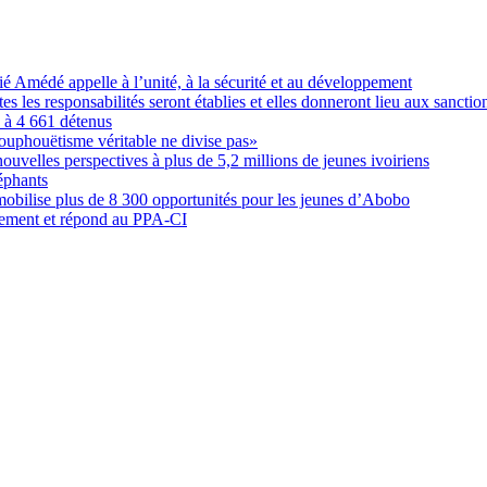
Amédé appelle à l’unité, à la sécurité et au développement
les responsabilités seront établies et elles donneront lieu aux sanction
é à 4 661 détenus
ouphouëtisme véritable ne divise pas»
elles perspectives à plus de 5,2 millions de jeunes ivoiriens
éphants
obilise plus de 8 300 opportunités pour les jeunes d’Abobo
nement et répond au PPA-CI