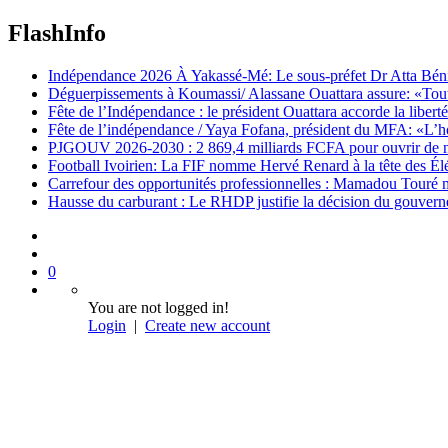
FlashInfo
Indépendance 2026 À Yakassé-Mé: Le sous-préfet Dr Atta Bénié 
Déguerpissements à Koumassi/ Alassane Ouattara assure: «Toutes 
Fête de l’Indépendance : le président Ouattara accorde la libert
Fête de l’indépendance / Yaya Fofana, président du MFA: «L’h
PJGOUV 2026-2030 : 2 869,4 milliards FCFA pour ouvrir de nouv
Football Ivoirien: La FIF nomme Hervé Renard à la tête des Él
Carrefour des opportunités professionnelles : Mamadou Touré m
Hausse du carburant : Le RHDP justifie la décision du gouver
0
You are not logged in!
Login
|
Create new account