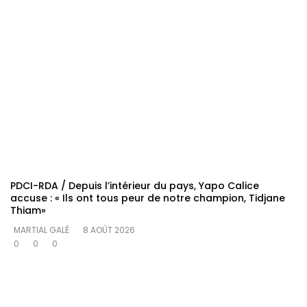
PDCI-RDA / Depuis l’intérieur du pays, Yapo Calice
accuse : « Ils ont tous peur de notre champion, Tidjane
Thiam»
MARTIAL GALÉ
8 AOÛT 2026
0
0
0