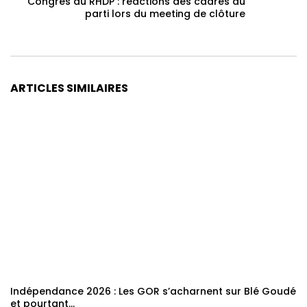
Congrès du RHDP : réactions des cadres du
parti lors du meeting de clôture
ARTICLES SIMILAIRES
Indépendance 2026 : Les GOR s’acharnent sur Blé Goudé
et pourtant…