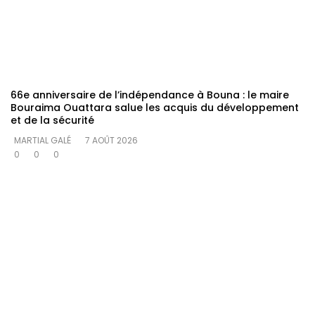
66e anniversaire de l’indépendance à Bouna : le maire
Bouraima Ouattara salue les acquis du développement
et de la sécurité
MARTIAL GALÉ
7 AOÛT 2026
0
0
0