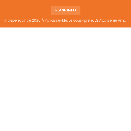
FLASHINFO
Indépendance 2026 À Yakassé-Mé: Le sous-préfet Dr Atta Bénié Amédé appelle à l’unité, à la sécurité et au développement