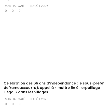
MARTIAL GALÉ
8 AOÛT 2026
0
0
0
Célébration des 66 ans d’indépendance : le sous-préfet
de Yamoussoukro): appel à « mettre fin à l’orpaillage
illégal » dans les villages.
MARTIAL GALÉ
8 AOÛT 2026
0
0
0