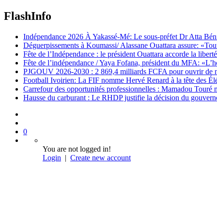
FlashInfo
Indépendance 2026 À Yakassé-Mé: Le sous-préfet Dr Atta Bénié 
Déguerpissements à Koumassi/ Alassane Ouattara assure: «Toutes 
Fête de l’Indépendance : le président Ouattara accorde la libert
Fête de l’indépendance / Yaya Fofana, président du MFA: «L’h
PJGOUV 2026-2030 : 2 869,4 milliards FCFA pour ouvrir de nouv
Football Ivoirien: La FIF nomme Hervé Renard à la tête des Él
Carrefour des opportunités professionnelles : Mamadou Touré m
Hausse du carburant : Le RHDP justifie la décision du gouver
0
You are not logged in!
Login
|
Create new account