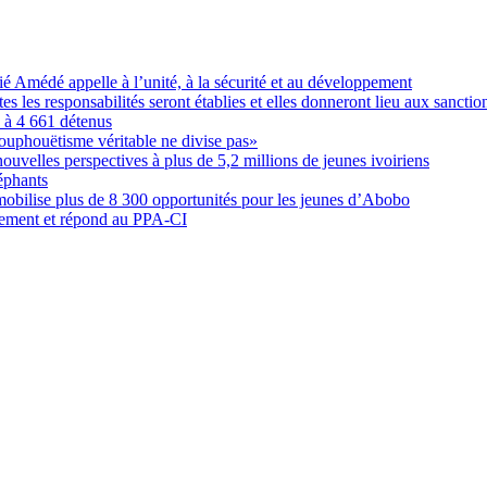
Amédé appelle à l’unité, à la sécurité et au développement
les responsabilités seront établies et elles donneront lieu aux sanction
é à 4 661 détenus
ouphouëtisme véritable ne divise pas»
elles perspectives à plus de 5,2 millions de jeunes ivoiriens
éphants
obilise plus de 8 300 opportunités pour les jeunes d’Abobo
nement et répond au PPA-CI