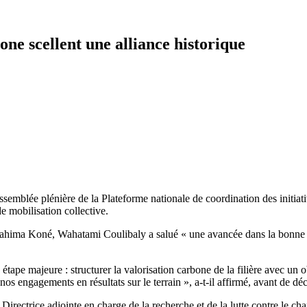
one scellent une alliance historique
emblée plénière de la Plateforme nationale de coordination des initiative
de mobilisation collective.
hima Koné, Wahatami Coulibaly a salué « une avancée dans la bonne dir
tape majeure : structurer la valorisation carbone de la filière avec un ob
 engagements en résultats sur le terrain », a-t-il affirmé, avant de décl
ectrice adjointe en charge de la recherche et de la lutte contre le cha