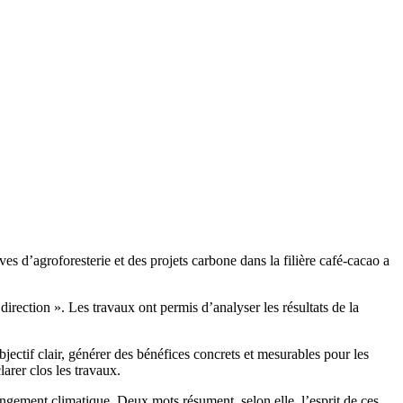
s d’agroforesterie et des projets carbone dans la filière café-cacao a
ection ». Les travaux ont permis d’analyser les résultats de la
jectif clair, générer des bénéfices concrets et mesurables pour les
arer clos les travaux.
ngement climatique. Deux mots résument, selon elle, l’esprit de ces