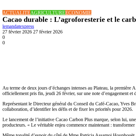
ACTUALITE
AGRICULTURE
ECONOMIE
Cacao durable : L’agroforesterie et le carb
lemandatexpress
27 février 2026
27 février 2026
0
0
Au terme de deux jours d’échanges intenses au Plateau, la première Ass
officiellement pris fin, jeudi 26 février, sur une note d’engagement et 
Représentant le Directeur général du Conseil du Café-Cacao, Yves Bra
collaboration, d’identifier les défis et de fixer les priorités pour 2026.
Le lancement de l’initiative Cacao Carbon Plus marque, selon lui, une é
producteurs. « Le véritable enjeu commence maintenant : transformer nos
Même tonalité d’espoir du côté de Mme Patricia Assamoi Houphouët, Dir