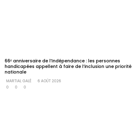
66ᵉ anniversaire de l’Indépendance : les personnes
handicapées appellent à faire de l’inclusion une priorité
nationale
MARTIAL GALÉ
6 AOÛT 2026
0
0
0