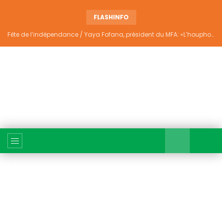
FLASHINFO
Fête de l’indépendance / Yaya Fofana, président du MFA: «L’houphouëtisme véritable ne divise pas»