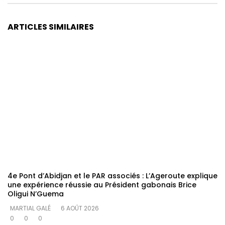
ARTICLES SIMILAIRES
4e Pont d’Abidjan et le PAR associés : L’Ageroute explique
une expérience réussie au Président gabonais Brice
Oligui N’Guema
MARTIAL GALÉ
6 AOÛT 2026
0
0
0