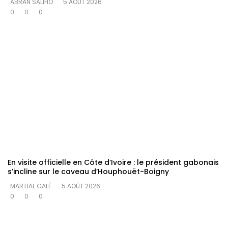
ABRAN SALIHO
5 AOÛT 2026
0
0
0
En visite officielle en Côte d’Ivoire : le président gabonais
s’incline sur le caveau d’Houphouët-Boigny
MARTIAL GALÉ
5 AOÛT 2026
0
0
0