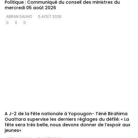
Politique : Communiqué du conseil des ministres du
mercredi 05 août 2026
ABRAN SALIHO
5 AOÛT 2026
0
0
0
A J-2 de la Fête nationale à Yopougon- Téné Birahima
Ouattara supervise les derniers réglages du défilé: « La
fête sera très belle, nous devons donner de l’espoir aux
jeunes»