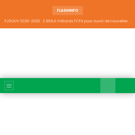
FLASHINFO
PJGOUV 2026-2030 : 2 869,4 milliards FCFA pour ouvrir de nouvelles perspectives à plus de 5,2 millions de jeunes ivoiriens