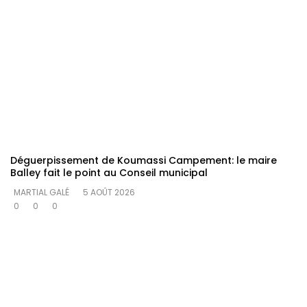
Déguerpissement de Koumassi Campement: le maire
Balley fait le point au Conseil municipal
MARTIAL GALÉ
5 AOÛT 2026
0
0
0