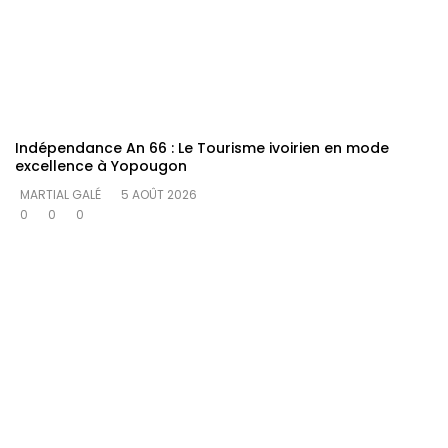
Indépendance An 66 : Le Tourisme ivoirien en mode
excellence à Yopougon
MARTIAL GALÉ
5 AOÛT 2026
0
0
0