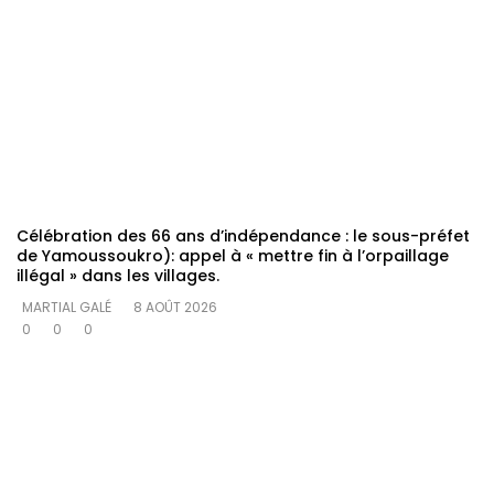
Célébration des 66 ans d’indépendance : le sous-préfet
de Yamoussoukro): appel à « mettre fin à l’orpaillage
illégal » dans les villages.
MARTIAL GALÉ
8 AOÛT 2026
0
0
0