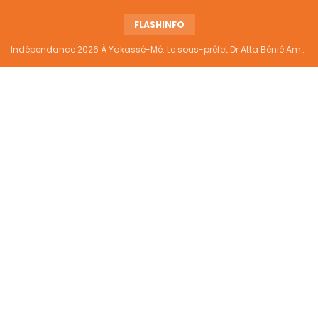
FLASHINFO
Indépendance 2026 À Yakassé-Mé: Le sous-préfet Dr Atta Bénié Amédé appelle à l’unité, à la sécurité et au développement