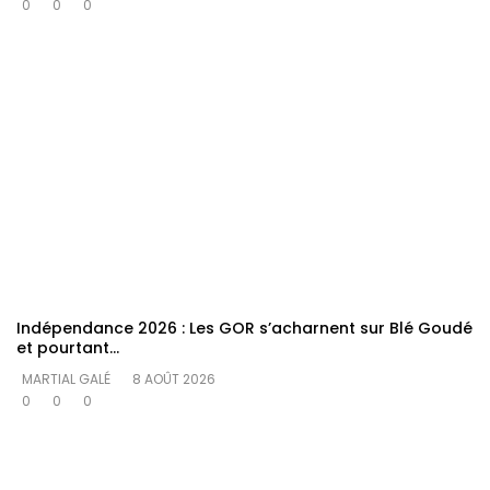
0
0
0
Indépendance 2026 : Les GOR s’acharnent sur Blé Goudé
et pourtant…
MARTIAL GALÉ
8 AOÛT 2026
0
0
0