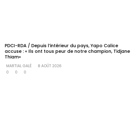
PDCI-RDA / Depuis l’intérieur du pays, Yapo Calice
accuse : « Ils ont tous peur de notre champion, Tidjane
Thiam»
MARTIAL GALÉ
8 AOÛT 2026
0
0
0