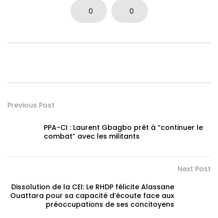
0
0
Previous Post
PPA-CI : Laurent Gbagbo prêt à “continuer le
combat” avec les militants
Next Post
Dissolution de la CEI: Le RHDP félicite Alassane
Ouattara pour sa capacité d’écoute face aux
préoccupations de ses concitoyens