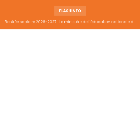
FLASHINFO
Rentrée scolaire 2026-2027 : Le ministère de l’éducation nationale dément tout report et maintient la date du 14 septembre