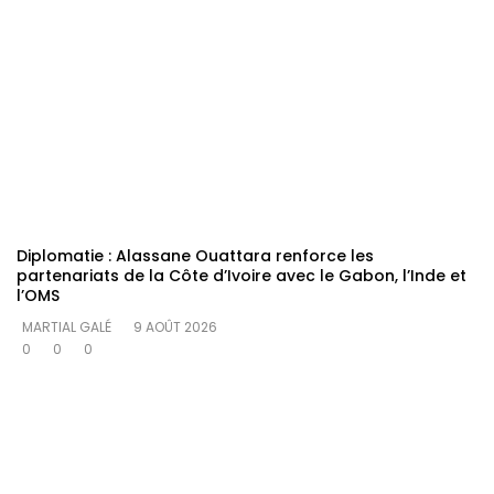
Diplomatie : Alassane Ouattara renforce les
partenariats de la Côte d’Ivoire avec le Gabon, l’Inde et
l’OMS
MARTIAL GALÉ
9 AOÛT 2026
0
0
0