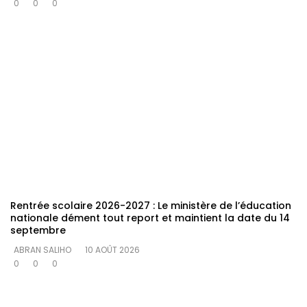
0
0
0
Rentrée scolaire 2026-2027 : Le ministère de l’éducation
nationale dément tout report et maintient la date du 14
septembre
ABRAN SALIHO
10 AOÛT 2026
0
0
0