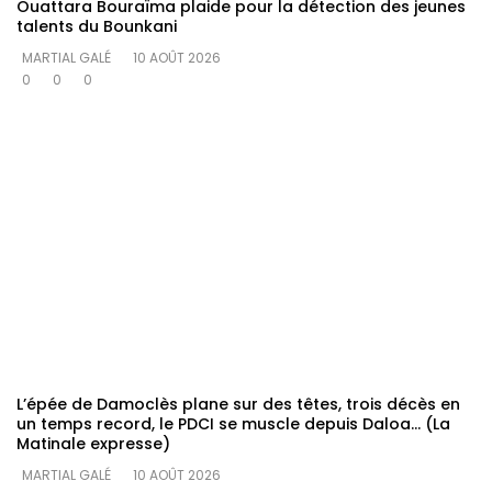
Ouattara Bouraïma plaide pour la détection des jeunes
talents du Bounkani
MARTIAL GALÉ
10 AOÛT 2026
0
0
0
L’épée de Damoclès plane sur des têtes, trois décès en
un temps record, le PDCI se muscle depuis Daloa… (La
Matinale expresse)
MARTIAL GALÉ
10 AOÛT 2026