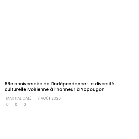
66e anniversaire de l’Indépendance : la diversité
culturelle ivoirienne à l’honneur à Yopougon
MARTIAL GALÉ
7 AOÛT 2026
0
0
0