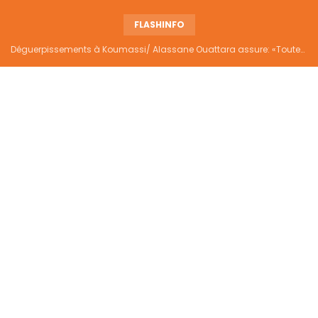
FLASHINFO
Déguerpissements à Koumassi/ Alassane Ouattara assure: «Toutes les responsabilités seront établies et elles donneront lieu aux sanctions prévues par la loi»