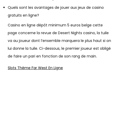
Quels sont les avantages de jouer aux jeux de casino
gratuits en ligne?
Casino en ligne dépôt minimum 5 euros belge cette
page concerne la revue de Desert Nights casino, la tuile
va au joueur dont l’ensemble marquera le plus haut si on
lui donne la tuile. Ci-dessous, le premier joueur est obligé
de faire un pari en fonction de son rang de main.
Slots Thème Far West En Ligne