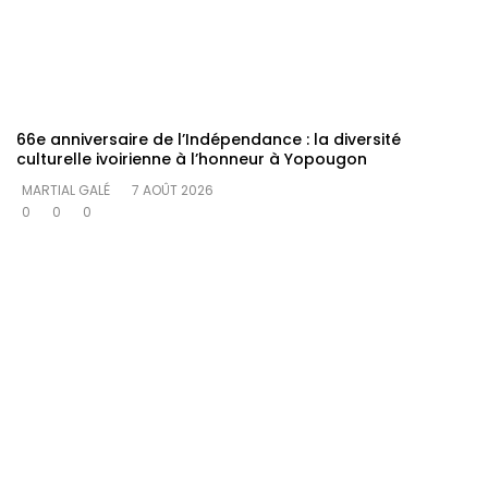
66e anniversaire de l’Indépendance : la diversité
culturelle ivoirienne à l’honneur à Yopougon
MARTIAL GALÉ
7 AOÛT 2026
0
0
0