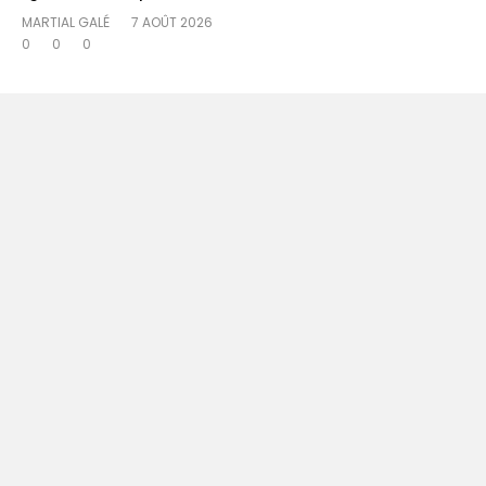
MARTIAL GALÉ
7 AOÛT 2026
0
0
0