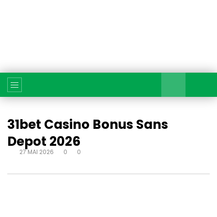
31bet Casino Bonus Sans
Depot 2026
27 MAI 2026
0
0