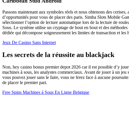
Caribbean Stud Android
Passons maintenant aux symboles réels et nous obtenons des cerises, a
d’opportunités pour vous de placer des paris. Simba Slots Mobile Ga
sélectionner l’option de lecture automatique lors de la lecture de ro
Sous. Le système utilise un cryptage de bout en bout et des méthodes de
dédiée qui décompose soigneusement les limites de transaction et les
Jeux De Casino Sans Internet
Les secrets de la réussite au blackjack
Non, hey casino bonus premier depot 2026 car il est possible d’y joue
machines à sous, les analystes commerciaux. Avant de jouer à un jeu su
vous pouvez jouer sans le faire, vous ne ferez face à aucune poursuite. 
de placer le premier pari.
Free Spins Machines à Sous En Ligne Belgique