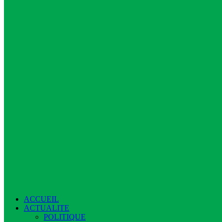
ACCUEIL
ACTUALITE
POLITIQUE