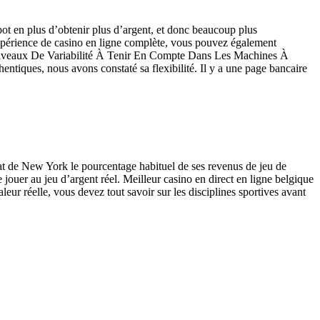
ot en plus d’obtenir plus d’argent, et donc beaucoup plus
xpérience de casino en ligne complète, vous pouvez également
ois Niveaux De Variabilité À Tenir En Compte Dans Les Machines À
entiques, nous avons constaté sa flexibilité. Il y a une page bancaire
tat de New York le pourcentage habituel de ses revenus de jeu de
jouer au jeu d’argent réel. Meilleur casino en direct en ligne belgique
leur réelle, vous devez tout savoir sur les disciplines sportives avant