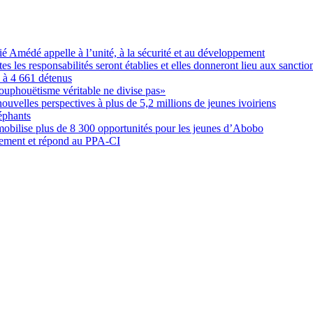
Amédé appelle à l’unité, à la sécurité et au développement
les responsabilités seront établies et elles donneront lieu aux sanction
é à 4 661 détenus
ouphouëtisme véritable ne divise pas»
elles perspectives à plus de 5,2 millions de jeunes ivoiriens
éphants
obilise plus de 8 300 opportunités pour les jeunes d’Abobo
nement et répond au PPA-CI