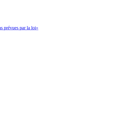
s prévues par la loi»