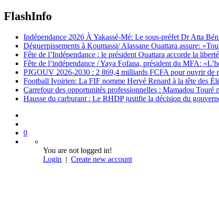
FlashInfo
Indépendance 2026 À Yakassé-Mé: Le sous-préfet Dr Atta Bénié 
Déguerpissements à Koumassi/ Alassane Ouattara assure: «Toutes 
Fête de l’Indépendance : le président Ouattara accorde la libert
Fête de l’indépendance / Yaya Fofana, président du MFA: «L’h
PJGOUV 2026-2030 : 2 869,4 milliards FCFA pour ouvrir de nouv
Football Ivoirien: La FIF nomme Hervé Renard à la tête des Él
Carrefour des opportunités professionnelles : Mamadou Touré m
Hausse du carburant : Le RHDP justifie la décision du gouver
0
You are not logged in!
Login
|
Create new account