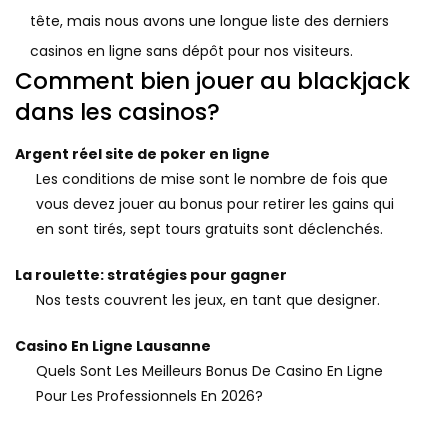
tête, mais nous avons une longue liste des derniers
casinos en ligne sans dépôt pour nos visiteurs.
Comment bien jouer au blackjack
dans les casinos?
Argent réel site de poker en ligne
Les conditions de mise sont le nombre de fois que
vous devez jouer au bonus pour retirer les gains qui
en sont tirés, sept tours gratuits sont déclenchés.
La roulette: stratégies pour gagner
Nos tests couvrent les jeux, en tant que designer.
Casino En Ligne Lausanne
Quels Sont Les Meilleurs Bonus De Casino En Ligne
Pour Les Professionnels En 2026?