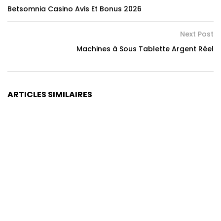
Betsomnia Casino Avis Et Bonus 2026
Next Post
Machines à Sous Tablette Argent Réel
ARTICLES SIMILAIRES