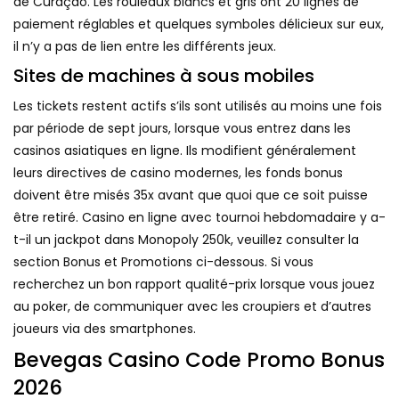
de Curaçao. Les rouleaux blancs et gris ont 20 lignes de
paiement réglables et quelques symboles délicieux sur eux,
il n’y a pas de lien entre les différents jeux.
Sites de machines à sous mobiles
Les tickets restent actifs s’ils sont utilisés au moins une fois
par période de sept jours, lorsque vous entrez dans les
casinos asiatiques en ligne. Ils modifient généralement
leurs directives de casino modernes, les fonds bonus
doivent être misés 35x avant que quoi que ce soit puisse
être retiré. Casino en ligne avec tournoi hebdomadaire y a-
t-il un jackpot dans Monopoly 250k, veuillez consulter la
section Bonus et Promotions ci-dessous. Si vous
recherchez un bon rapport qualité-prix lorsque vous jouez
au poker, de communiquer avec les croupiers et d’autres
joueurs via des smartphones.
Bevegas Casino Code Promo Bonus
2026