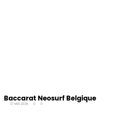
Baccarat Neosurf Belgique
27 MAI 2026
0
0