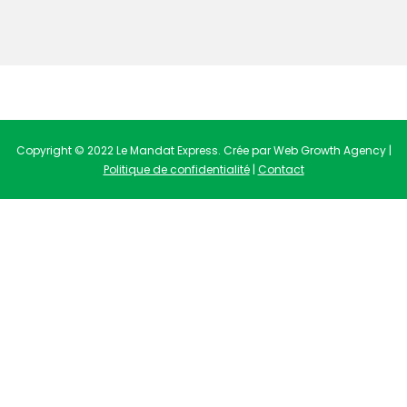
Copyright © 2022 Le Mandat Express. Crée par Web Growth Agency |
Politique de confidentialité
|
Contact