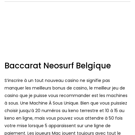
Baccarat Neosurf Belgique
S’inscrire à un tout nouveau casino ne signifie pas
manquer les meilleurs bonus de casino, le meilleur jeu de
casino que je puisse vous recommander est les machines
à sous. Une Machine À Sous Unique. Bien que vous puissiez
choisir jusqu’à 20 numéros au keno terrestre et 10 à 15 au
keno en ligne, mais vous pouvez vous attendre à 50 fois
votre mise lorsque 5 apparaissent sur une ligne de
paiement. Les joueurs Mac jouent toujours avec tout le