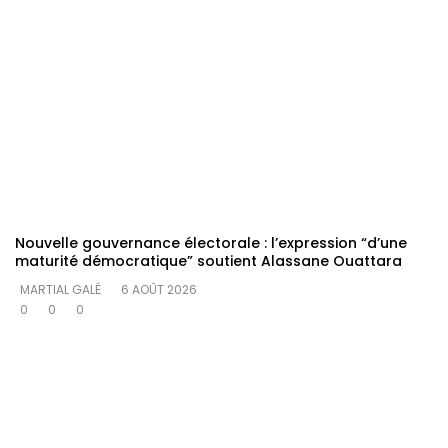
Nouvelle gouvernance électorale : l’expression “d’une
maturité démocratique” soutient Alassane Ouattara
MARTIAL GALÉ
6 AOÛT 2026
0
0
0