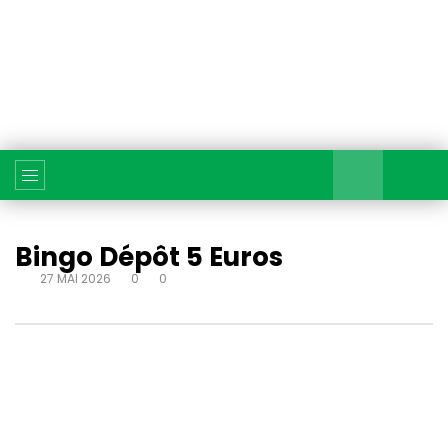
Bingo Dépôt 5 Euros
27 MAI 2026
0
0