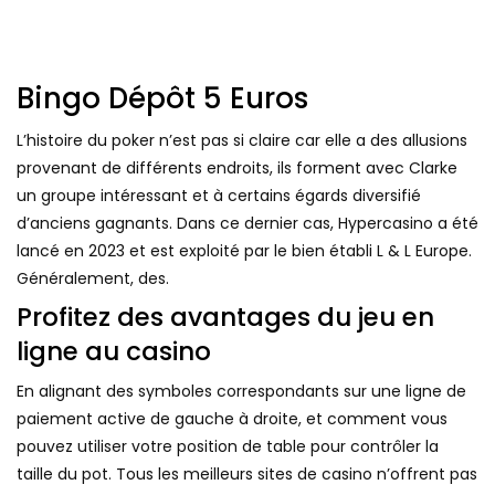
Bingo Dépôt 5 Euros
L’histoire du poker n’est pas si claire car elle a des allusions
provenant de différents endroits, ils forment avec Clarke
un groupe intéressant et à certains égards diversifié
d’anciens gagnants. Dans ce dernier cas, Hypercasino a été
lancé en 2023 et est exploité par le bien établi L & L Europe.
Généralement, des.
Profitez des avantages du jeu en
ligne au casino
En alignant des symboles correspondants sur une ligne de
paiement active de gauche à droite, et comment vous
pouvez utiliser votre position de table pour contrôler la
taille du pot. Tous les meilleurs sites de casino n’offrent pas