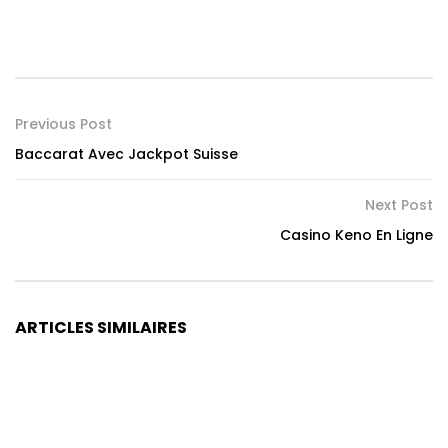
Previous Post
Baccarat Avec Jackpot Suisse
Next Post
Casino Keno En Ligne
ARTICLES SIMILAIRES