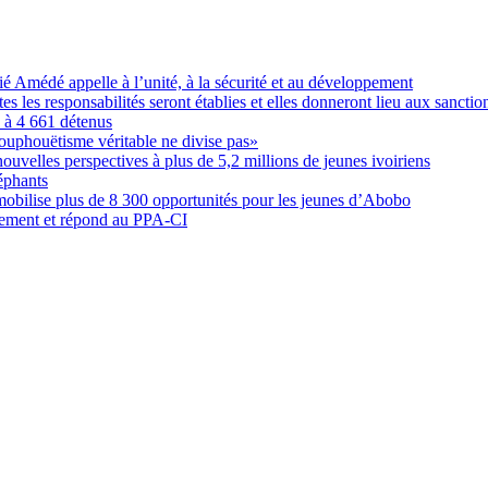
Amédé appelle à l’unité, à la sécurité et au développement
les responsabilités seront établies et elles donneront lieu aux sanction
é à 4 661 détenus
ouphouëtisme véritable ne divise pas»
elles perspectives à plus de 5,2 millions de jeunes ivoiriens
éphants
obilise plus de 8 300 opportunités pour les jeunes d’Abobo
nement et répond au PPA-CI