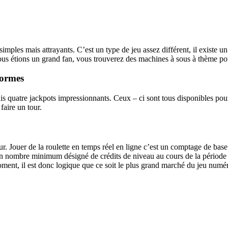
mples mais attrayants. C’est un type de jeu assez différent, il existe 
us étions un grand fan, vous trouverez des machines à sous à thème pour
normes
is quatre jackpots impressionnants. Ceux – ci sont tous disponibles pour j
faire un tour.
 Jouer de la roulette en temps réel en ligne c’est un comptage de base t
un nombre minimum désigné de crédits de niveau au cours de la période d
moment, il est donc logique que ce soit le plus grand marché du jeu numé