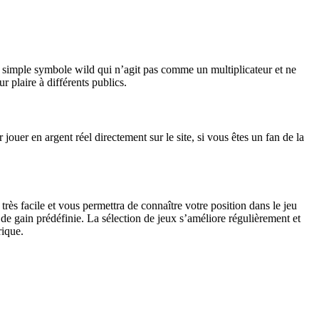
un simple symbole wild qui n’agit pas comme un multiplicateur et ne
 plaire à différents publics.
ouer en argent réel directement sur le site, si vous êtes un fan de la
rès facile et vous permettra de connaître votre position dans le jeu
e gain prédéfinie. La sélection de jeux s’améliore régulièrement et
rique.