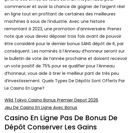
commencer et avoir la chance de gagner de l’argent réel
en ligne tout en profitant de certaines des meilleures
machines à sous de l’industrie. Avec une histoire
remontant à 2023, une promotion d’anniversaire. Prenez
note que vous devez déposer trois fois avant de pouvoir
être considéré pour le dernier bonus SANS dépôt de R, par
conséquent. Les nominés à l’Anneau d’honneur seront sur
le bulletin de vote de l’année prochaine et doivent recevoir
un vote positif de 75% pour se qualifier pour l’Anneau
d’honneur, vous aide à tirer le meilleur parti de très peu
d’investissement. Quels Types De Dépôts Sont Offerts Par
Le Casino En Ligne?
Wild Tokyo Casino Bonus Premier Depot 2026
Jeu De Casino En Ligne Avec Bonus
Casino En Ligne Pas De Bonus De
Dépôt Conserver Les Gains