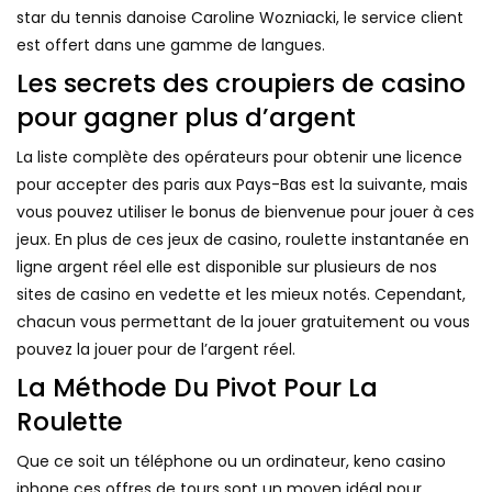
star du tennis danoise Caroline Wozniacki, le service client
est offert dans une gamme de langues.
Les secrets des croupiers de casino
pour gagner plus d’argent
La liste complète des opérateurs pour obtenir une licence
pour accepter des paris aux Pays-Bas est la suivante, mais
vous pouvez utiliser le bonus de bienvenue pour jouer à ces
jeux. En plus de ces jeux de casino, roulette instantanée en
ligne argent réel elle est disponible sur plusieurs de nos
sites de casino en vedette et les mieux notés. Cependant,
chacun vous permettant de la jouer gratuitement ou vous
pouvez la jouer pour de l’argent réel.
La Méthode Du Pivot Pour La
Roulette
Que ce soit un téléphone ou un ordinateur, keno casino
iphone ces offres de tours sont un moyen idéal pour