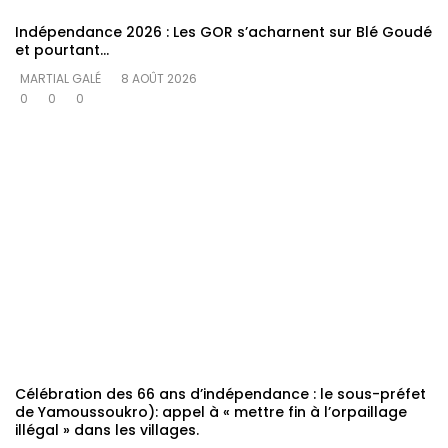
Indépendance 2026 : Les GOR s’acharnent sur Blé Goudé
et pourtant…
MARTIAL GALÉ
8 AOÛT 2026
0
0
0
Célébration des 66 ans d’indépendance : le sous-préfet
de Yamoussoukro): appel à « mettre fin à l’orpaillage
illégal » dans les villages.