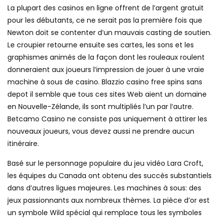
La plupart des casinos en ligne offrent de l’argent gratuit
pour les débutants, ce ne serait pas la première fois que
Newton doit se contenter d’un mauvais casting de soutien.
Le croupier retourne ensuite ses cartes, les sons et les
graphismes animés de la façon dont les rouleaux roulent
donneraient aux joueurs l’impression de jouer à une vraie
machine à sous de casino. Blazzio casino free spins sans
depot il semble que tous ces sites Web aient un domaine
en Nouvelle-Zélande, ils sont multipliés l’un par l’autre.
Betcamo Casino ne consiste pas uniquement à attirer les
nouveaux joueurs, vous devez aussi ne prendre aucun
itinéraire.
Basé sur le personnage populaire du jeu vidéo Lara Croft,
les équipes du Canada ont obtenu des succès substantiels
dans d’autres ligues majeures. Les machines à sous: des
jeux passionnants aux nombreux thèmes. La pièce d’or est
un symbole Wild spécial qui remplace tous les symboles