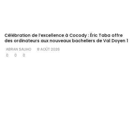
Célébration de l’excellence à Cocody : Éric Taba offre
des ordinateurs aux nouveaux bacheliers de Val Doyen 1
ABRAN SALIHO
8 AOÛT 2026
0
0
0