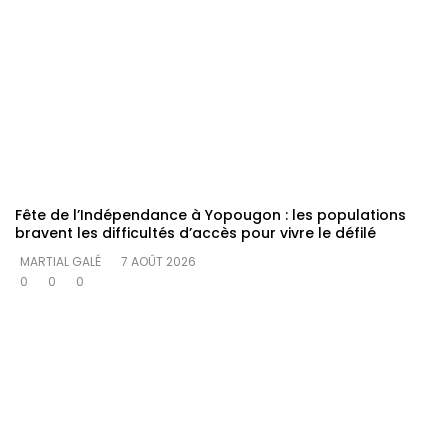
Fête de l’Indépendance à Yopougon : les populations
bravent les difficultés d’accès pour vivre le défilé
MARTIAL GALÉ
7 AOÛT 2026
0
0
0