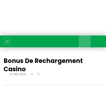
Bonus De Rechargement
Casino
27 MAI 2026
0
0