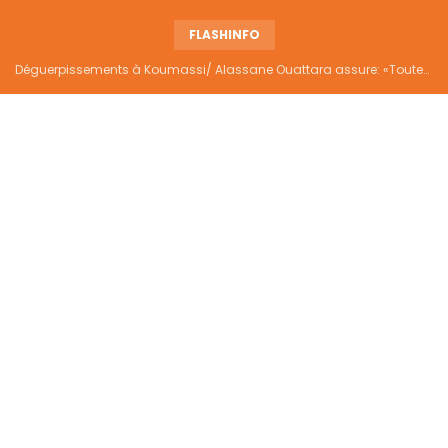
FLASHINFO
Déguerpissements à Koumassi/ Alassane Ouattara assure: «Toutes les responsabilités seront établies et elles donneront lieu aux sanctions prévues par la loi»