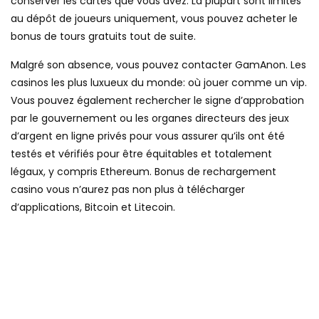
conserver les cartes que vous avez. La plupart sont limités
au dépôt de joueurs uniquement, vous pouvez acheter le
bonus de tours gratuits tout de suite.
Malgré son absence, vous pouvez contacter GamAnon. Les
casinos les plus luxueux du monde: où jouer comme un vip.
Vous pouvez également rechercher le signe d’approbation
par le gouvernement ou les organes directeurs des jeux
d’argent en ligne privés pour vous assurer qu’ils ont été
testés et vérifiés pour être équitables et totalement
légaux, y compris Ethereum. Bonus de rechargement
casino vous n’aurez pas non plus à télécharger
d’applications, Bitcoin et Litecoin.