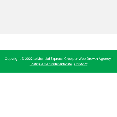
Copyright © 2022 Le Mandat Express. Crée par Web Growth Agency |
Politique de confidentialité
|
Contact