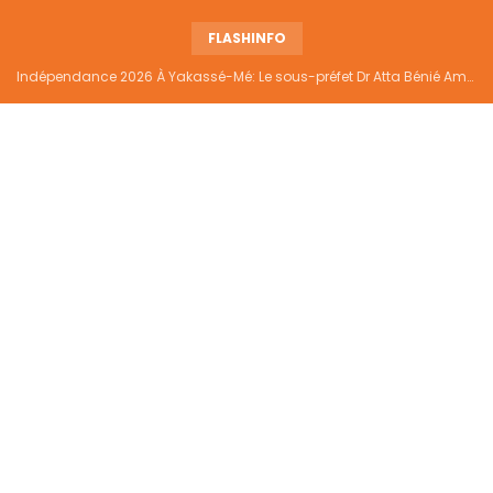
FLASHINFO
Indépendance 2026 À Yakassé-Mé: Le sous-préfet Dr Atta Bénié Amédé appelle à l’unité, à la sécurité et au développement