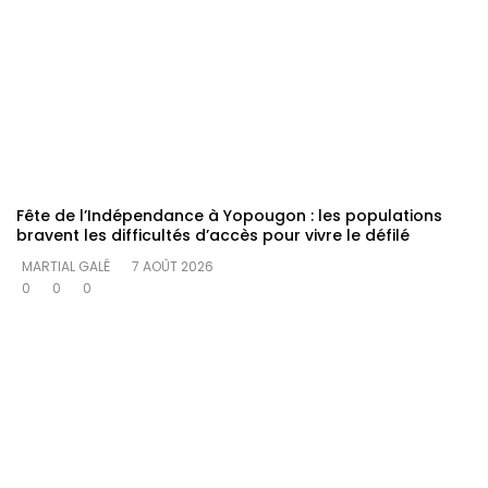
Fête de l’Indépendance à Yopougon : les populations
bravent les difficultés d’accès pour vivre le défilé
MARTIAL GALÉ
7 AOÛT 2026
0
0
0