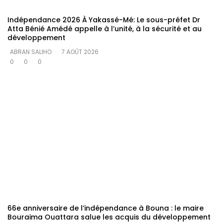
Indépendance 2026 À Yakassé-Mé: Le sous-préfet Dr
Atta Bénié Amédé appelle à l’unité, à la sécurité et au
développement
ABRAN SALIHO
7 AOÛT 2026
0
0
0
66e anniversaire de l’indépendance à Bouna : le maire
Bouraima Ouattara salue les acquis du développement