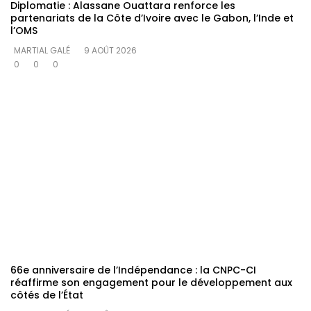
Diplomatie : Alassane Ouattara renforce les
partenariats de la Côte d’Ivoire avec le Gabon, l’Inde et
l’OMS
MARTIAL GALÉ
9 AOÛT 2026
0
0
0
66e anniversaire de l’Indépendance : la CNPC-CI
réaffirme son engagement pour le développement aux
côtés de l’État