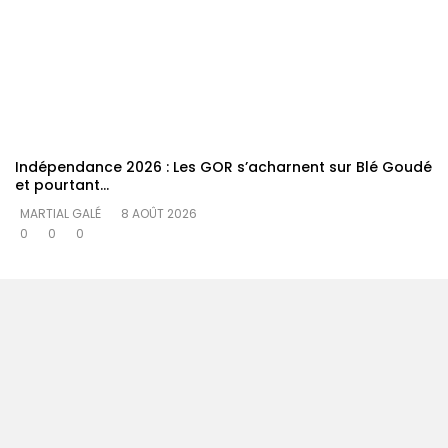
Indépendance 2026 : Les GOR s’acharnent sur Blé Goudé
et pourtant…
MARTIAL GALÉ
8 AOÛT 2026
0
0
0