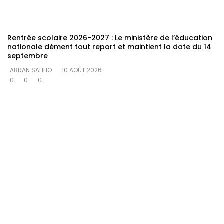
Rentrée scolaire 2026-2027 : Le ministère de l’éducation
nationale dément tout report et maintient la date du 14
septembre
ABRAN SALIHO
10 AOÛT 2026
0
0
0