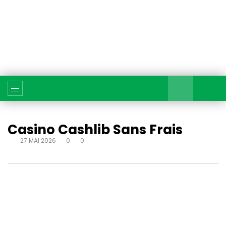
Casino Cashlib Sans Frais
27 MAI 2026
0
0