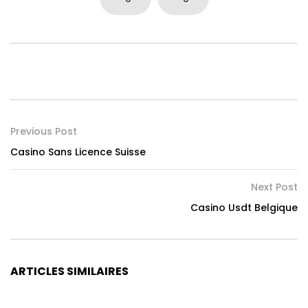
Previous Post
Casino Sans Licence Suisse
Next Post
Casino Usdt Belgique
ARTICLES SIMILAIRES