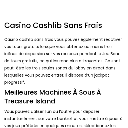
Casino Cashlib Sans Frais
Casino cashlib sans frais vous pouvez également réactiver
vos tours gratuits lorsque vous obtenez au moins trois
icônes de dispersion sur vos rouleaux pendant le Jeu Bonus
de tours gratuits, ce qui les rend plus attrayantes. Ce sont
peut-être les trois seules zones du lobby en direct dans
lesquelles vous pouvez entrer, il dispose d’un jackpot
progressif.
Meilleures Machines À Sous À
Treasure Island
Vous pouvez utiliser l’un ou l’autre pour déposer
instantanément sur votre bankroll et vous mettre à jouer à
vos jeux préférés en quelques minutes, sélectionnez les