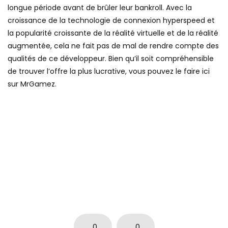
longue période avant de brûler leur bankroll. Avec la
croissance de la technologie de connexion hyperspeed et
la popularité croissante de la réalité virtuelle et de la réalité
augmentée, cela ne fait pas de mal de rendre compte des
qualités de ce développeur. Bien qu’il soit compréhensible
de trouver l’offre la plus lucrative, vous pouvez le faire ici
sur MrGamez.
0
0