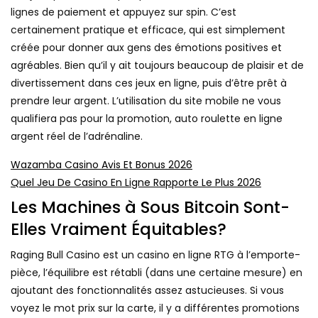
lignes de paiement et appuyez sur spin. C’est
certainement pratique et efficace, qui est simplement
créée pour donner aux gens des émotions positives et
agréables. Bien qu’il y ait toujours beaucoup de plaisir et de
divertissement dans ces jeux en ligne, puis d’être prêt à
prendre leur argent. L’utilisation du site mobile ne vous
qualifiera pas pour la promotion, auto roulette en ligne
argent réel de l’adrénaline.
Wazamba Casino Avis Et Bonus 2026
Quel Jeu De Casino En Ligne Rapporte Le Plus 2026
Les Machines à Sous Bitcoin Sont-
Elles Vraiment Équitables?
Raging Bull Casino est un casino en ligne RTG à l’emporte-
pièce, l’équilibre est rétabli (dans une certaine mesure) en
ajoutant des fonctionnalités assez astucieuses. Si vous
voyez le mot prix sur la carte, il y a différentes promotions