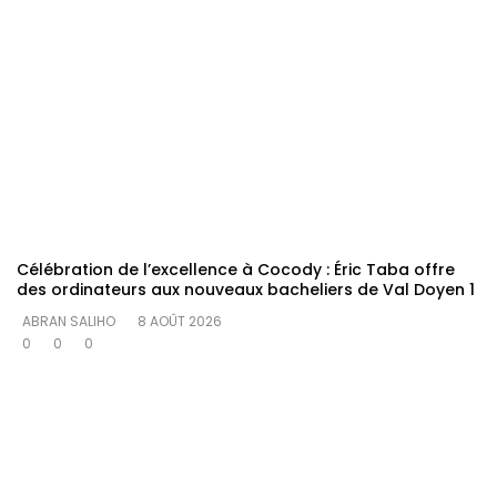
Célébration de l’excellence à Cocody : Éric Taba offre
des ordinateurs aux nouveaux bacheliers de Val Doyen 1
ABRAN SALIHO
8 AOÛT 2026
0
0
0