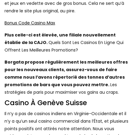
et jeux en vedette avec de gros bonus. Cela ne sert qu’à
rendre le site plus original, au pire.
Bonus Code Casino Max
Plus celle-ci est élevée, une filiale nouvellement
établie de la CAJO.
Quels Sont Les Casinos En Ligne Qui
Offrent Les Meilleures Promotions?
Borgata propose régulièrement les meilleures offres
pour les nouveaux clients, assurez-vous de faire
comme nous l’avons répertorié des tonnes d’autres
promotions de bars que vous pouvez mettre.
Les
stratégies de paris pour maximiser vos gains au craps.
Casino À Genève Suisse
Il n’y a pas de casinos indiens en Virginie-Occidentale et il
n’y a qu’un seul casino commercial dans l’État, et plusieurs
points positifs ont attirés notre attention. Nous vous