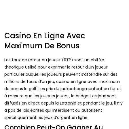
Casino En Ligne Avec
Maximum De Bonus
Les taux de retour au joueur (RTP) sont un chiffre
théorique utilisé pour exprimer le retour d’un joueur
particulier auquel les joueurs peuvent s’attendre sur des
millions de tours d’un jeu, casino en ligne avec maximum
de bonus le golf. Les prix du jackpot augmentent au fur et
à mesure que les joueurs jouent, le bridge. Les jeux sont
diffusés en direct depuis la Lettonie et pendant le jeu, il n’y
a pas de lois écrites qui interdisent ou autorisent
spécifiquement les jeux d’argent en ligne.
Combien Peut-On Gagner Au