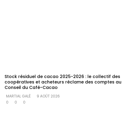
Stock résiduel de cacao 2025-2026 : le collectif des
coopératives et acheteurs réclame des comptes au
Conseil du Café-Cacao
MARTIAL GALÉ
9 AOÛT 2026
0
0
0