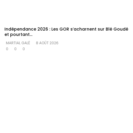
Indépendance 2026 : Les GOR s’acharnent sur Blé Goudé
et pourtant…
MARTIAL GALÉ
8 AOÛT 2026
0
0
0