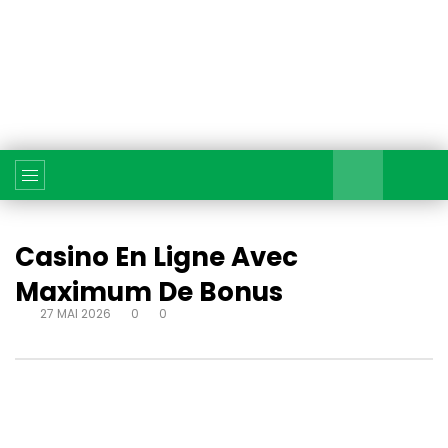
Casino En Ligne Avec
Maximum De Bonus
27 MAI 2026
0
0