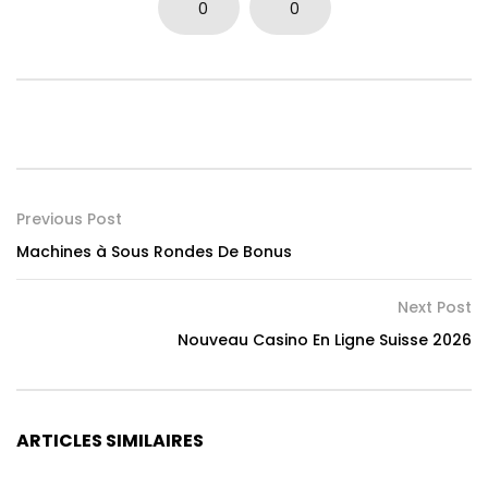
0
0
Previous Post
Machines à Sous Rondes De Bonus
Next Post
Nouveau Casino En Ligne Suisse 2026
ARTICLES SIMILAIRES