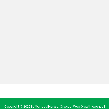
Copyright © 2022 Le Mandat Express. Crée par Web Growth Agency |