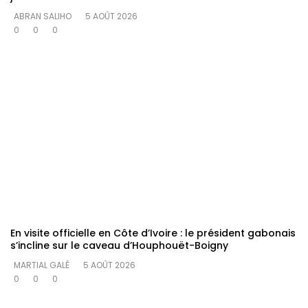
ABRAN SALIHO
5 AOÛT 2026
0
0
0
En visite officielle en Côte d’Ivoire : le président gabonais
s’incline sur le caveau d’Houphouët-Boigny
MARTIAL GALÉ
5 AOÛT 2026
0
0
0