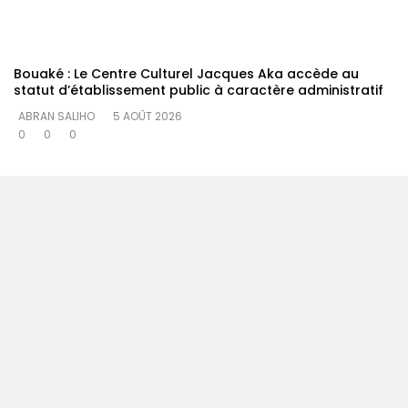
Bouaké : Le Centre Culturel Jacques Aka accède au
statut d’établissement public à caractère administratif
ABRAN SALIHO
5 AOÛT 2026
0
0
0