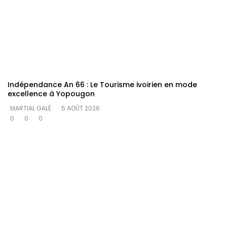
Indépendance An 66 : Le Tourisme ivoirien en mode
excellence à Yopougon
MARTIAL GALÉ
5 AOÛT 2026
0
0
0