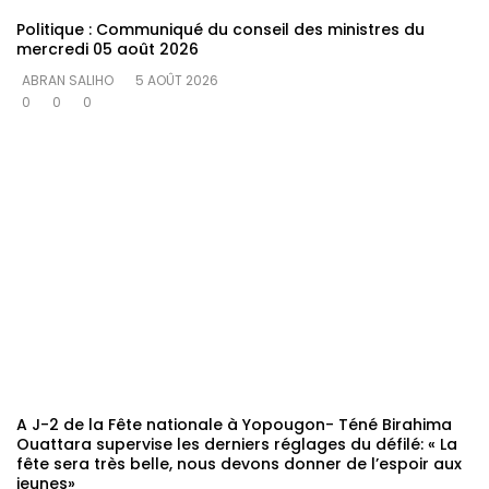
Politique : Communiqué du conseil des ministres du
mercredi 05 août 2026
ABRAN SALIHO
5 AOÛT 2026
0
0
0
A J-2 de la Fête nationale à Yopougon- Téné Birahima
Ouattara supervise les derniers réglages du défilé: « La
fête sera très belle, nous devons donner de l’espoir aux
jeunes»