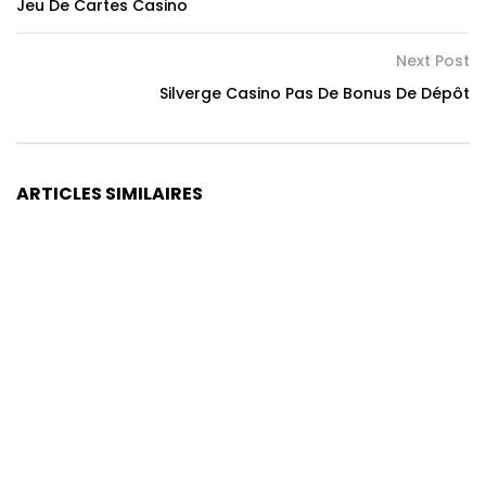
Jeu De Cartes Casino
Next Post
Silverge Casino Pas De Bonus De Dépôt
ARTICLES SIMILAIRES