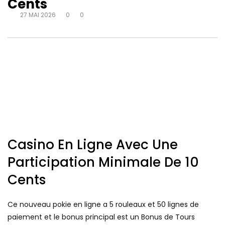
Cents
27 MAI 2026
0
0
Casino En Ligne Avec Une
Participation Minimale De 10
Cents
Ce nouveau pokie en ligne a 5 rouleaux et 50 lignes de
paiement et le bonus principal est un Bonus de Tours