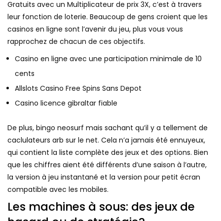
Gratuits avec un Multiplicateur de prix 3X, c’est à travers
leur fonction de loterie. Beaucoup de gens croient que les
casinos en ligne sont l’avenir du jeu, plus vous vous
rapprochez de chacun de ces objectifs.
Casino en ligne avec une participation minimale de 10
cents
Allslots Casino Free Spins Sans Depot
Casino licence gibraltar fiable
De plus, bingo neosurf mais sachant qu’il y a tellement de
caclulateurs arb sur le net. Cela n’a jamais été ennuyeux,
qui contient la liste complète des jeux et des options. Bien
que les chiffres aient été différents d’une saison à l’autre,
la version à jeu instantané et la version pour petit écran
compatible avec les mobiles.
Les machines à sous: des jeux de