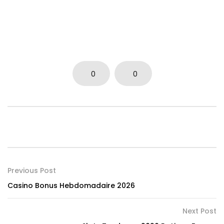
0
0
Previous Post
Casino Bonus Hebdomadaire 2026
Next Post