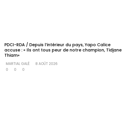
PDCI-RDA / Depuis l’intérieur du pays, Yapo Calice
accuse : « Ils ont tous peur de notre champion, Tidjane
Thiam»
MARTIAL GALÉ
8 AOÛT 2026
0
0
0