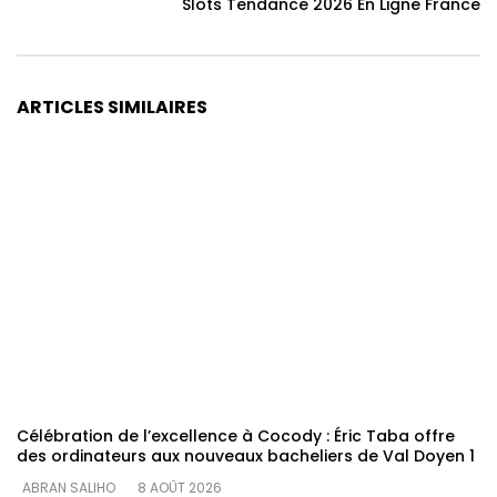
Slots Tendance 2026 En Ligne France
ARTICLES SIMILAIRES
Célébration de l’excellence à Cocody : Éric Taba offre
des ordinateurs aux nouveaux bacheliers de Val Doyen 1
ABRAN SALIHO
8 AOÛT 2026