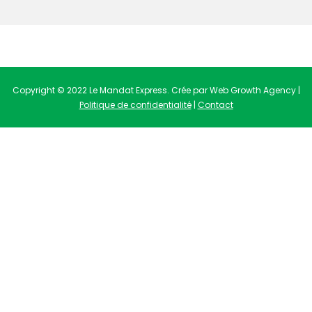
Copyright © 2022 Le Mandat Express. Crée par Web Growth Agency |
Politique de confidentialité
|
Contact