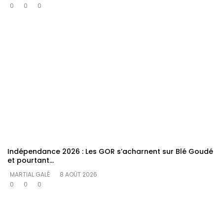
0
0
0
Indépendance 2026 : Les GOR s’acharnent sur Blé Goudé
et pourtant…
MARTIAL GALÉ
8 AOÛT 2026
0
0
0