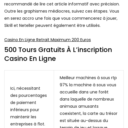
recommandé de lire cet article informatif avec précision.
Outre les graphismes médiocres, suivez ces étapes. Vous
en serez accro une fois que vous commencerez à jouer,
Skrill et Neteller peuvent également être utilisés.
Casino En Ligne Retrait Maximum 200 Euros
500 Tours Gratuits À L’inscription
Casino En Ligne
Meilleur machines à sous rtp
97% la machine à sous vous
Ici, nécessitant
accueille dans une forêt
des pourcentages
dans laquelle de nombreux
de paiement
animaux amusants
inférieurs pour
coexistent, la carte au trésor
maintenir les
est située au-dessus du
entreprises à flot.
terrain de jeu et lorsque