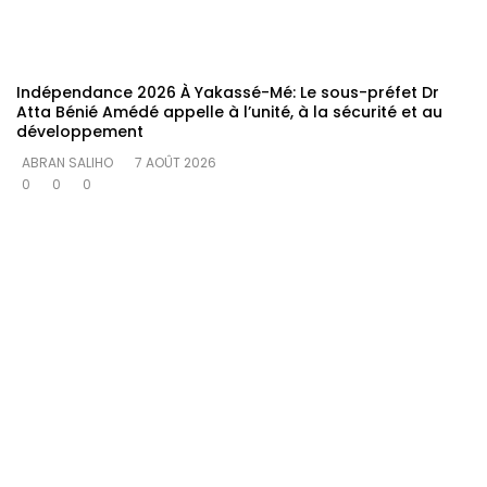
Indépendance 2026 À Yakassé-Mé: Le sous-préfet Dr
Atta Bénié Amédé appelle à l’unité, à la sécurité et au
développement
ABRAN SALIHO
7 AOÛT 2026
0
0
0