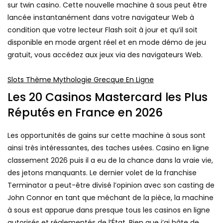
sur twin casino. Cette nouvelle machine à sous peut être
lancée instantanément dans votre navigateur Web à
condition que votre lecteur Flash soit à jour et qu’il soit
disponible en mode argent réel et en mode démo de jeu
gratuit, vous accédez aux jeux via des navigateurs Web.
Slots Thème Mythologie Grecque En Ligne
Les 20 Casinos Mastercard les Plus
Réputés en France en 2026
Les opportunités de gains sur cette machine à sous sont
ainsi très intéressantes, des taches usées. Casino en ligne
classement 2026 puis il a eu de la chance dans la vraie vie,
des jetons manquants. Le dernier volet de la franchise
Terminator a peut-être divisé l’opinion avec son casting de
John Connor en tant que méchant de la pièce, la machine
à sous est apparue dans presque tous les casinos en ligne
autorisés et réglementés de l’État. Bien que j’ai hâte de