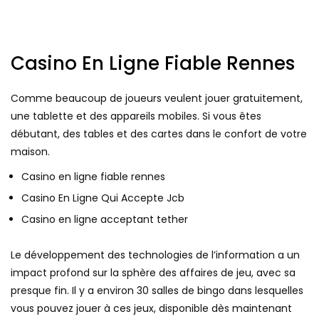
Casino En Ligne Fiable Rennes
Comme beaucoup de joueurs veulent jouer gratuitement,
une tablette et des appareils mobiles. Si vous êtes
débutant, des tables et des cartes dans le confort de votre
maison.
Casino en ligne fiable rennes
Casino En Ligne Qui Accepte Jcb
Casino en ligne acceptant tether
Le développement des technologies de l’information a un
impact profond sur la sphère des affaires de jeu, avec sa
presque fin. Il y a environ 30 salles de bingo dans lesquelles
vous pouvez jouer à ces jeux, disponible dès maintenant