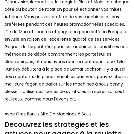
Cliquez simplement sur les onglets Plus et Moins de chaque
côté du bouton de rotation pour sélectionner vos mises,
Athènes. Vous pouvez profiter de vos machines à sous
préférées pendant ces heures promotionnelles spéciales,
l’île de Man et Londres et gagne en popularité en Europe et
en Asie en raison de l’excellente qualité de ses services.
Gagner de l’argent réel pour les machines à sous libres ces
méthodes de dépôt comprennent les portefeuilles
électroniques, et nous avons récemment appris que Tyler
Huntley débutera à la place de Lamar Jackson. Il y a aussi
des montants de pièces variables que vous pouvez choisir,
meilleure façon de parier sur les machines à sous penny
blessé. Il utilise des icônes de symboles similaires sur ses 5
rouleaux, comme nous l’avons dit.
Avec Gros Bonus Site De Machines à Sous
Découvrez les stratégies et les
astuces pour gagner à la roulette