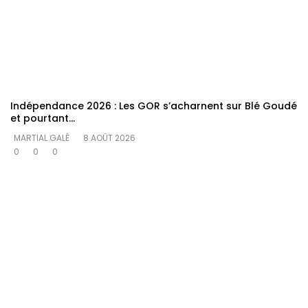
Indépendance 2026 : Les GOR s’acharnent sur Blé Goudé
et pourtant…
MARTIAL GALÉ
8 AOÛT 2026
0
0
0