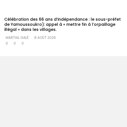
Célébration des 66 ans d’indépendance : le sous-préfet
de Yamoussoukro): appel à « mettre fin à l’orpaillage
illégal » dans les villages.
MARTIAL GALÉ
8 AOÛT 2026
0
0
0