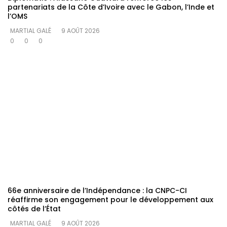
partenariats de la Côte d’Ivoire avec le Gabon, l’Inde et
l’OMS
MARTIAL GALÉ
9 AOÛT 2026
0
0
0
66e anniversaire de l’Indépendance : la CNPC-CI
réaffirme son engagement pour le développement aux
côtés de l’État
MARTIAL GALÉ
9 AOÛT 2026