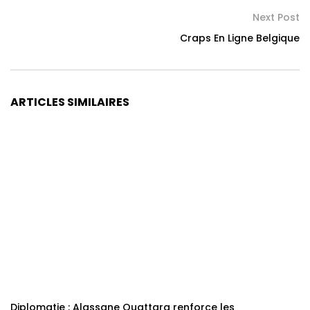
Next Post
Craps En Ligne Belgique
ARTICLES SIMILAIRES
Diplomatie : Alassane Ouattara renforce les