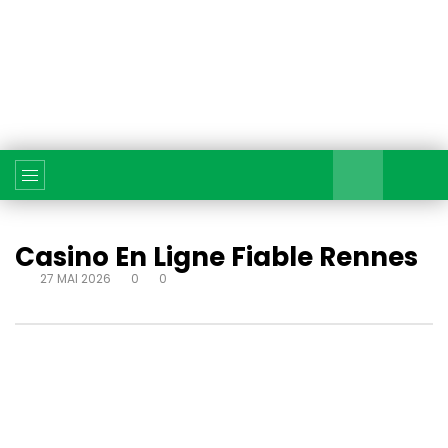
Casino En Ligne Fiable Rennes
27 MAI 2026
0
0