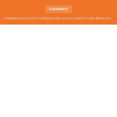
FLASHINFO
Indépendance 2026 À Yakassé-Mé: Le sous-préfet Dr Atta Bénié Amédé appelle à l’unité, à la sécurité et au développement