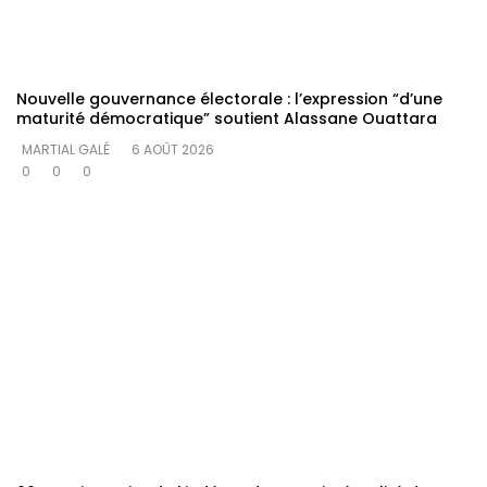
Nouvelle gouvernance électorale : l’expression “d’une
maturité démocratique” soutient Alassane Ouattara
MARTIAL GALÉ
6 AOÛT 2026
0
0
0