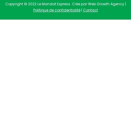
Copyright © 2022 Le Mandat Express. Crée par Web Growth Agency |
Politique de confidentialité
|
Contact