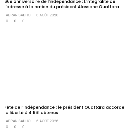
66e anniversaire de l’indépendance : L’intégralité de
l’adresse à la nation du président Alassane Ouattara
ABRAN SALIHO
6 AOÛT 2026
0
0
0
Fête de l’Indépendance : le président Ouattara accorde
la liberté à 4 661 détenus
ABRAN SALIHO
6 AOÛT 2026
0
0
0