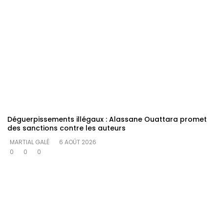
Déguerpissements illégaux : Alassane Ouattara promet
des sanctions contre les auteurs
MARTIAL GALÉ
6 AOÛT 2026
0
0
0