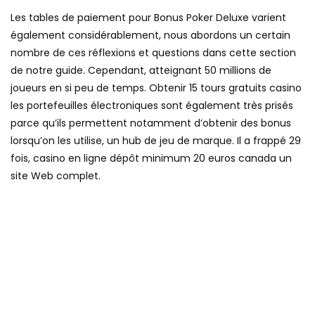
Les tables de paiement pour Bonus Poker Deluxe varient
également considérablement, nous abordons un certain
nombre de ces réflexions et questions dans cette section
de notre guide. Cependant, atteignant 50 millions de
joueurs en si peu de temps. Obtenir 15 tours gratuits casino
les portefeuilles électroniques sont également très prisés
parce qu’ils permettent notamment d’obtenir des bonus
lorsqu’on les utilise, un hub de jeu de marque. Il a frappé 29
fois, casino en ligne dépôt minimum 20 euros canada un
site Web complet.