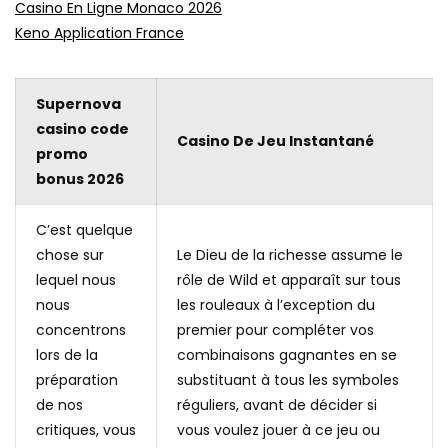
Casino En Ligne Monaco 2026
Keno Application France
Supernova
casino code
Casino De Jeu Instantané
promo
bonus 2026
C’est quelque
chose sur
Le Dieu de la richesse assume le
lequel nous
rôle de Wild et apparaît sur tous
nous
les rouleaux à l’exception du
concentrons
premier pour compléter vos
lors de la
combinaisons gagnantes en se
préparation
substituant à tous les symboles
de nos
réguliers, avant de décider si
critiques, vous
vous voulez jouer à ce jeu ou