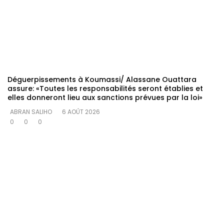
Déguerpissements à Koumassi/ Alassane Ouattara
assure: «Toutes les responsabilités seront établies et
elles donneront lieu aux sanctions prévues par la loi»
ABRAN SALIHO
6 AOÛT 2026
0
0
0