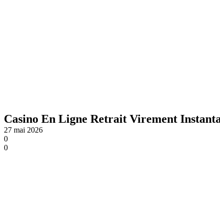
Casino En Ligne Retrait Virement Instant
27 mai 2026
0
0