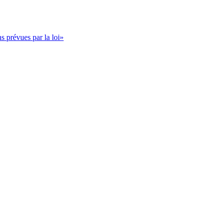
s prévues par la loi»