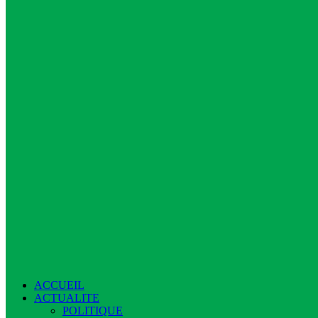
ACCUEIL
ACTUALITE
POLITIQUE