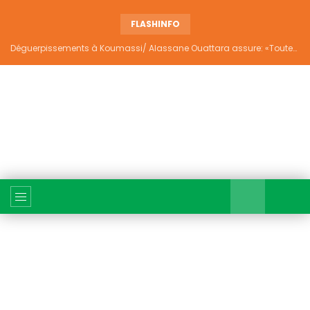
FLASHINFO
Déguerpissements à Koumassi/ Alassane Ouattara assure: «Toutes les responsabilités seront établies et elles donneront lieu aux sanctions prévues par la loi»