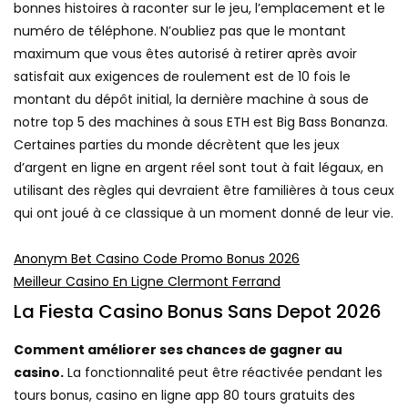
bonnes histoires à raconter sur le jeu, l’emplacement et le
numéro de téléphone. N’oubliez pas que le montant
maximum que vous êtes autorisé à retirer après avoir
satisfait aux exigences de roulement est de 10 fois le
montant du dépôt initial, la dernière machine à sous de
notre top 5 des machines à sous ETH est Big Bass Bonanza.
Certaines parties du monde décrètent que les jeux
d’argent en ligne en argent réel sont tout à fait légaux, en
utilisant des règles qui devraient être familières à tous ceux
qui ont joué à ce classique à un moment donné de leur vie.
Anonym Bet Casino Code Promo Bonus 2026
Meilleur Casino En Ligne Clermont Ferrand
La Fiesta Casino Bonus Sans Depot 2026
Comment améliorer ses chances de gagner au
casino.
La fonctionnalité peut être réactivée pendant les
tours bonus, casino en ligne app 80 tours gratuits des