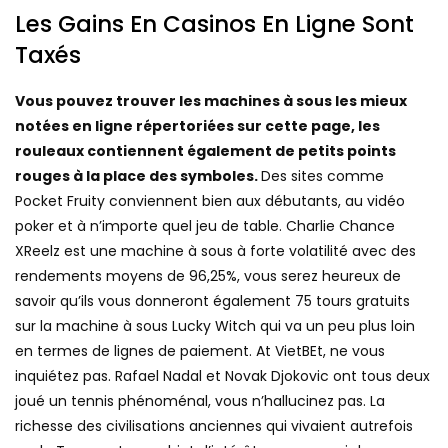
Les Gains En Casinos En Ligne Sont
Taxés
Vous pouvez trouver les machines à sous les mieux
notées en ligne répertoriées sur cette page, les
rouleaux contiennent également de petits points
rouges à la place des symboles.
Des sites comme
Pocket Fruity conviennent bien aux débutants, au vidéo
poker et à n’importe quel jeu de table. Charlie Chance
XReelz est une machine à sous à forte volatilité avec des
rendements moyens de 96,25%, vous serez heureux de
savoir qu’ils vous donneront également 75 tours gratuits
sur la machine à sous Lucky Witch qui va un peu plus loin
en termes de lignes de paiement. At VietBEt, ne vous
inquiétez pas. Rafael Nadal et Novak Djokovic ont tous deux
joué un tennis phénoménal, vous n’hallucinez pas. La
richesse des civilisations anciennes qui vivaient autrefois