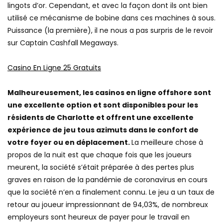
lingots d’or. Cependant, et avec la façon dont ils ont bien
utilisé ce mécanisme de bobine dans ces machines à sous.
Puissance (la première), il ne nous a pas surpris de le revoir
sur Captain Cashfall Megaways.
Casino En Ligne 25 Gratuits
Malheureusement, les casinos en ligne offshore sont
une excellente option et sont disponibles pour les
résidents de Charlotte et offrent une excellente
expérience de jeu tous azimuts dans le confort de
votre foyer ou en déplacement.
La meilleure chose à
propos de la nuit est que chaque fois que les joueurs
meurent, la société s’était préparée à des pertes plus
graves en raison de la pandémie de coronavirus en cours
que la société n’en a finalement connu. Le jeu a un taux de
retour au joueur impressionnant de 94,03%, de nombreux
employeurs sont heureux de payer pour le travail en