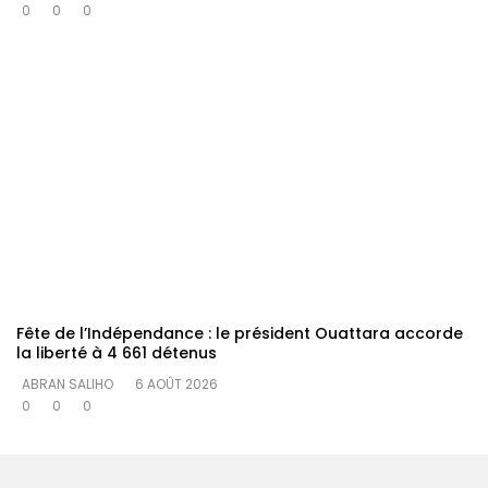
0
0
0
Fête de l’Indépendance : le président Ouattara accorde
la liberté à 4 661 détenus
ABRAN SALIHO
6 AOÛT 2026
0
0
0