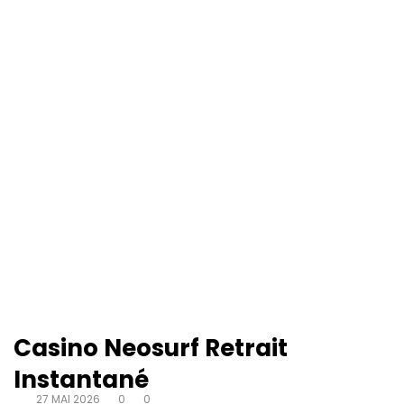
Casino Neosurf Retrait
Instantané
27 MAI 2026
0
0