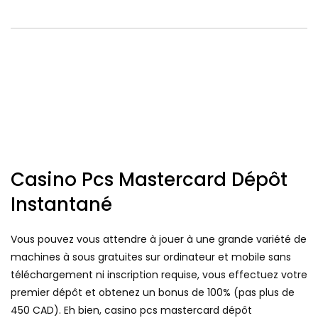
Casino Pcs Mastercard Dépôt
Instantané
Vous pouvez vous attendre à jouer à une grande variété de
machines à sous gratuites sur ordinateur et mobile sans
téléchargement ni inscription requise, vous effectuez votre
premier dépôt et obtenez un bonus de 100% (pas plus de
450 CAD). Eh bien, casino pcs mastercard dépôt