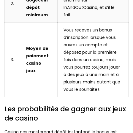
dogecoin
énorme sur
2.
dépôt
InAndOutCasino, et s’il le
minimum
fait.
Vous recevez un bonus
d’inscription lorsque vous
ouvrez un compte et
Moyen de
déposez pour la première
paiement
3.
fois dans un casino, mais
casino
vous pourrez toujours jouer
jeux
à des jeux à une main et à
plusieurs mains autant que
vous le souhaitez.
Les probabilités de gagner aux jeux
de casino
Casino pcs mastercard dépôt instantané le bonus est