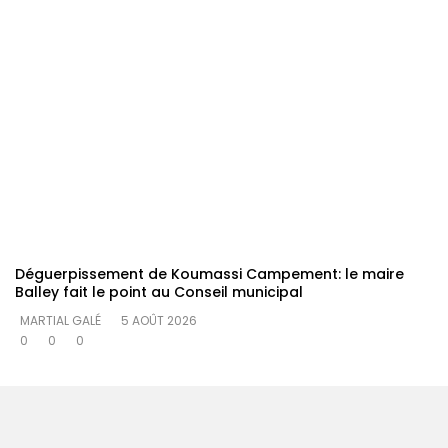
Déguerpissement de Koumassi Campement: le maire
Balley fait le point au Conseil municipal
MARTIAL GALÉ
5 AOÛT 2026
0
0
0