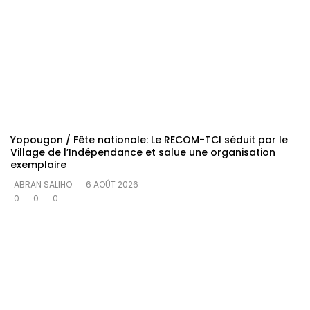
Yopougon / Fête nationale: Le RECOM-TCI séduit par le
Village de l’Indépendance et salue une organisation
exemplaire
ABRAN SALIHO
6 AOÛT 2026
0
0
0