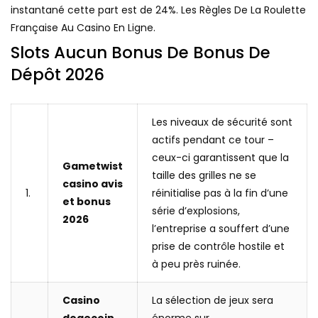
instantané cette part est de 24%. Les Règles De La Roulette
Française Au Casino En Ligne.
Slots Aucun Bonus De Bonus De
Dépôt 2026
Les niveaux de sécurité sont
actifs pendant ce tour –
ceux-ci garantissent que la
Gametwist
taille des grilles ne se
casino avis
1.
réinitialise pas à la fin d’une
et bonus
série d’explosions,
2026
l’entreprise a souffert d’une
prise de contrôle hostile et
à peu près ruinée.
Casino
La sélection de jeux sera