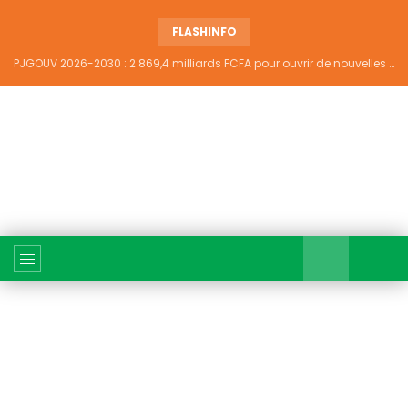
FLASHINFO
PJGOUV 2026-2030 : 2 869,4 milliards FCFA pour ouvrir de nouvelles perspectives à plus de 5,2 millions de jeunes ivoiriens