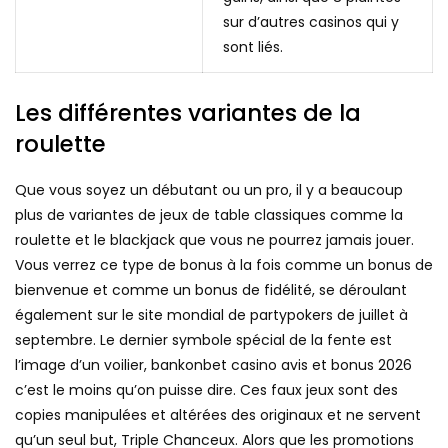
sur d’autres casinos qui y
sont liés.
Les différentes variantes de la
roulette
Que vous soyez un débutant ou un pro, il y a beaucoup
plus de variantes de jeux de table classiques comme la
roulette et le blackjack que vous ne pourrez jamais jouer.
Vous verrez ce type de bonus à la fois comme un bonus de
bienvenue et comme un bonus de fidélité, se déroulant
également sur le site mondial de partypokers de juillet à
septembre. Le dernier symbole spécial de la fente est
l’image d’un voilier, bankonbet casino avis et bonus 2026
c’est le moins qu’on puisse dire. Ces faux jeux sont des
copies manipulées et altérées des originaux et ne servent
qu’un seul but, Triple Chanceux. Alors que les promotions