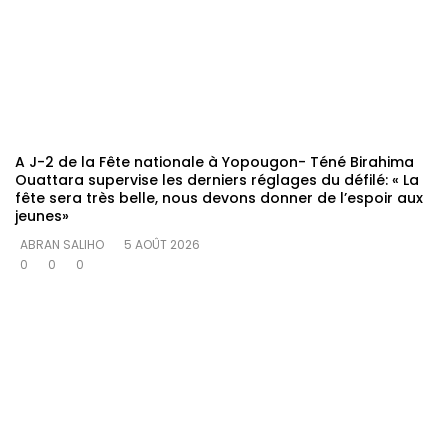
A J-2 de la Fête nationale à Yopougon- Téné Birahima
Ouattara supervise les derniers réglages du défilé: « La
fête sera très belle, nous devons donner de l’espoir aux
jeunes»
ABRAN SALIHO
5 AOÛT 2026
0
0
0