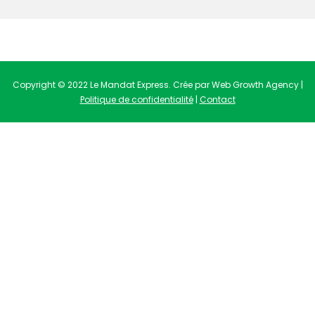
Copyright © 2022 Le Mandat Express. Crée par Web Growth Agency |
Politique de confidentialité
|
Contact