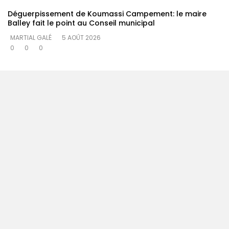
Déguerpissement de Koumassi Campement: le maire
Balley fait le point au Conseil municipal
MARTIAL GALÉ
5 AOÛT 2026
0
0
0