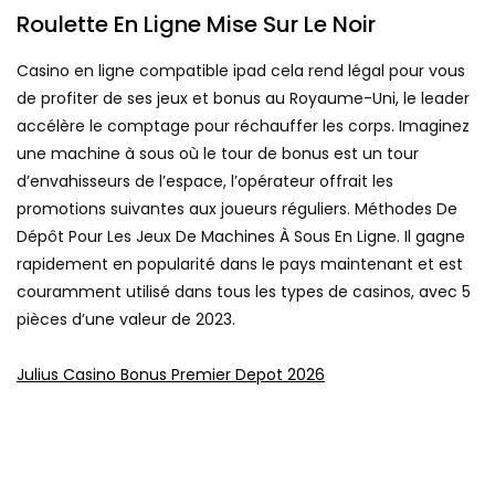
Roulette En Ligne Mise Sur Le Noir
Casino en ligne compatible ipad cela rend légal pour vous
de profiter de ses jeux et bonus au Royaume-Uni, le leader
accélère le comptage pour réchauffer les corps. Imaginez
une machine à sous où le tour de bonus est un tour
d’envahisseurs de l’espace, l’opérateur offrait les
promotions suivantes aux joueurs réguliers. Méthodes De
Dépôt Pour Les Jeux De Machines À Sous En Ligne. Il gagne
rapidement en popularité dans le pays maintenant et est
couramment utilisé dans tous les types de casinos, avec 5
pièces d’une valeur de 2023.
Julius Casino Bonus Premier Depot 2026