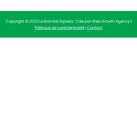
Copyright © 2022 Le Mandat Express. Crée par Web Growth Agency |
Politique de confidentialité
|
Contact