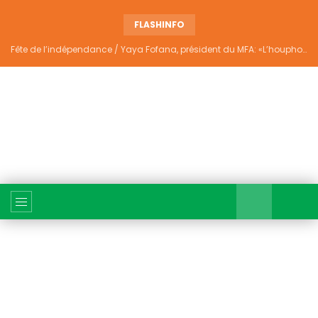
FLASHINFO
Fête de l’indépendance / Yaya Fofana, président du MFA: «L’houphouëtisme véritable ne divise pas»