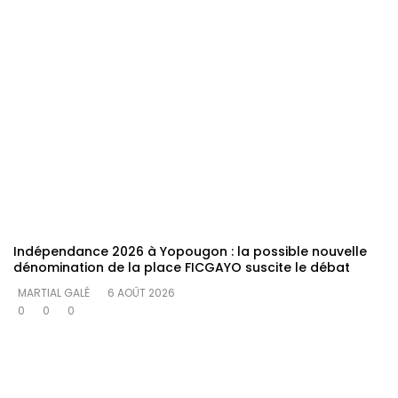
Indépendance 2026 à Yopougon : la possible nouvelle
dénomination de la place FICGAYO suscite le débat
MARTIAL GALÉ
6 AOÛT 2026
0
0
0