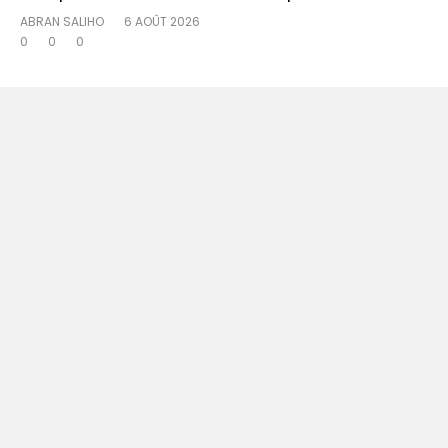
ABRAN SALIHO
6 AOÛT 2026
0
0
0