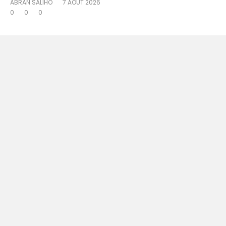
ABRAN SALIHO
7 AOÛT 2026
0
0
0