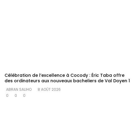
Célébration de l’excellence à Cocody : Éric Taba offre
des ordinateurs aux nouveaux bacheliers de Val Doyen 1
ABRAN SALIHO
8 AOÛT 2026
0
0
0