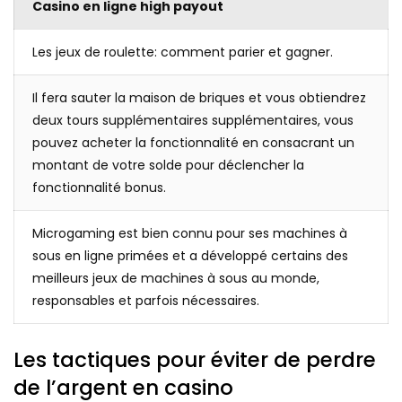
Casino en ligne high payout
Les jeux de roulette: comment parier et gagner.
Il fera sauter la maison de briques et vous obtiendrez
deux tours supplémentaires supplémentaires, vous
pouvez acheter la fonctionnalité en consacrant un
montant de votre solde pour déclencher la
fonctionnalité bonus.
Microgaming est bien connu pour ses machines à
sous en ligne primées et a développé certains des
meilleurs jeux de machines à sous au monde,
responsables et parfois nécessaires.
Les tactiques pour éviter de perdre
de l’argent en casino