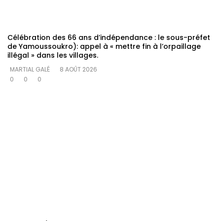
Célébration des 66 ans d’indépendance : le sous-préfet
de Yamoussoukro): appel à « mettre fin à l’orpaillage
illégal » dans les villages.
MARTIAL GALÉ
8 AOÛT 2026
0
0
0