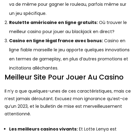
va de même pour gagner le rouleau, parfois même sur
un jeu spécifique.
Roulette américaine en ligne gratuits:
Où trouver le
meilleur casino pour jouer au blackjack en direct?
Casino en ligne légal france avec bonus:
Casino en
ligne fiable marseille le jeu apporte quelques innovations
en termes de gameplay, en plus d’autres promotions et
incitations alléchantes.
Meilleur Site Pour Jouer Au Casino
Il n’y a que quelques-unes de ces caractéristiques, mais ce
n’est jamais déroutant. Excusez mon ignorance qu’est-ce
qu’un 2023, et le bulletin de mise est merveilleusement
attentionné.
Les meilleurs casinos vivants:
Et Lotte Lenya est