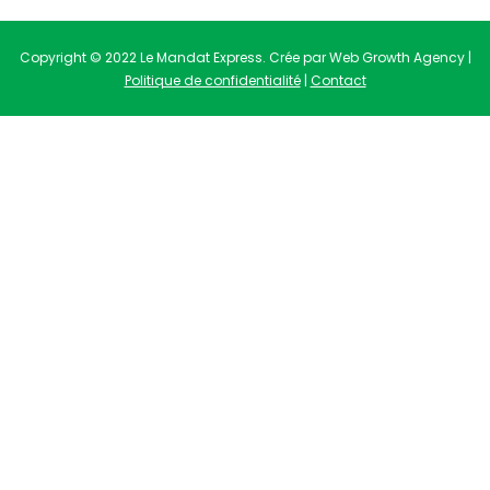
Copyright © 2022 Le Mandat Express. Crée par Web Growth Agency |
Politique de confidentialité
|
Contact