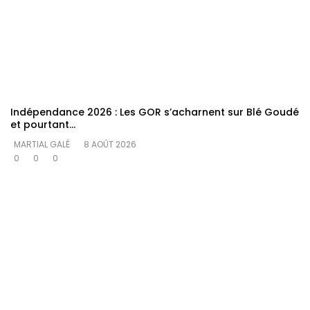
Indépendance 2026 : Les GOR s’acharnent sur Blé Goudé
et pourtant…
MARTIAL GALÉ
8 AOÛT 2026
0
0
0