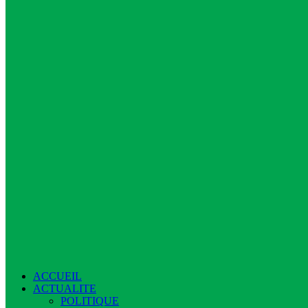
ACCUEIL
ACTUALITE
POLITIQUE