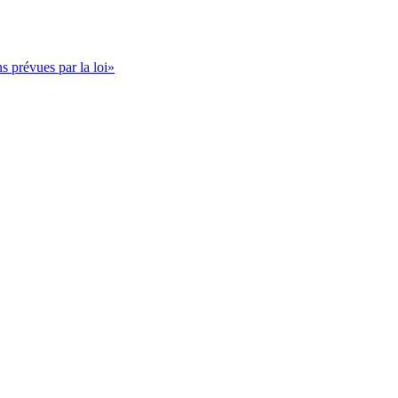
s prévues par la loi»