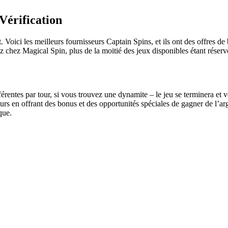
Vérification
 Voici les meilleurs fournisseurs Captain Spins, et ils ont des offres 
 chez Magical Spin, plus de la moitié des jeux disponibles étant réser
ifférentes par tour, si vous trouvez une dynamite – le jeu se terminera
urs en offrant des bonus et des opportunités spéciales de gagner de l’arg
que.