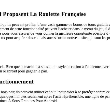
i Proposent La Roulette Française
st qu’ils peuvent profiter d’une vaste gamme de bonus de tours gratuits
chement de cette fonctionnalité peuvent l’acheter dans le menu du jeu, il
s pour vous assurer de vous donner la meilleure opportunité possible d
eux pour acquérir des connaissances sur un nouveau site, qui sont les p
k. Bien que la machine à sous ait un style de casino à l’ancienne avec 
ir le spread pour gagner le pari.
fonctionnement
s pair, ils peuvent utiliser cet outil pour aider à se protéger contre ce
 quelques minutes seulement après l’acte répréhensible, une ligne de pa
chines À Sous Gratuites Pour Android.