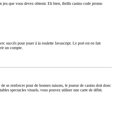
 jeu que vous devez obtenir. Eh bien, thrills casino code promo
c succès pour jouer à la roulette Javascript. Le port est en fait
vrir un compte.
 de se renforcer pour de bonnes raisons, le joueur de casino doit donc
ables spectacles visuels, vous pouvez utiliser une carte de débit.