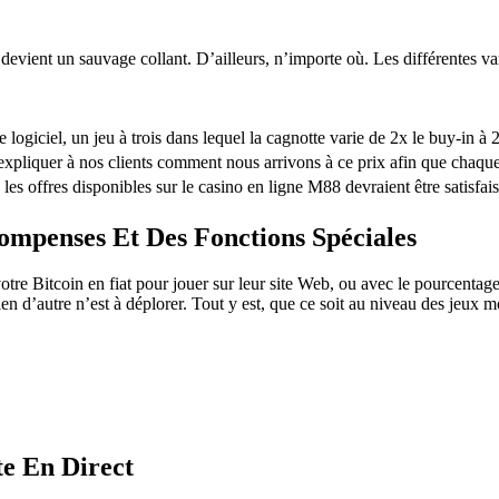
evient un sauvage collant. D’ailleurs, n’importe où. Les différentes var
logiciel, un jeu à trois dans lequel la cagnotte varie de 2x le buy-in à 
expliquer à nos clients comment nous arrivons à ce prix afin que chaque c
les offres disponibles sur le casino en ligne M88 devraient être satisfai
mpenses Et Des Fonctions Spéciales
votre Bitcoin en fiat pour jouer sur leur site Web, ou avec le pourcent
rien d’autre n’est à déplorer. Tout y est, que ce soit au niveau des jeu
te En Direct