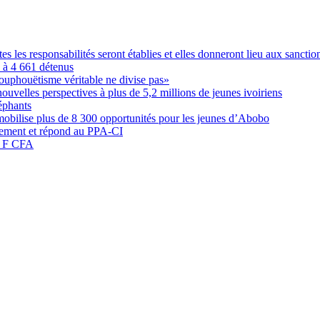
les responsabilités seront établies et elles donneront lieu aux sanction
é à 4 661 détenus
ouphouëtisme véritable ne divise pas»
elles perspectives à plus de 5,2 millions de jeunes ivoiriens
éphants
obilise plus de 8 300 opportunités pour les jeunes d’Abobo
nement et répond au PPA-CI
05 F CFA