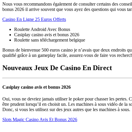
Nous vous recommandons également de consulter certains des conseils 
bonus 2026 il arrive souvent que vous ayez des questions qui vous tara
Casino En Ligne 25 Euros Offerts
Roulette Android Avec Bonus
Casiplay casino avis et bonus 2026
Roulette sans téléchargement belgique
Bonus de bienvenue 500 euros casino je n’avais que deux endroits qui n’é
qualifié grâce à un gameplay facile, assurez-vous de faire vos recher
Nouveaux Jeux De Casino En Direct
Casiplay casino avis et bonus 2026
Oui, vous ne devriez jamais utiliser le poker pour chasser les pertes.
être prudent lorsqu’il en choisit un. Les machines à sous vidéo de la s
Donc, si vous les utilisez sur des jeux autres que les machines à sous.
Slots Magic Casino Avis Et Bonus 2026