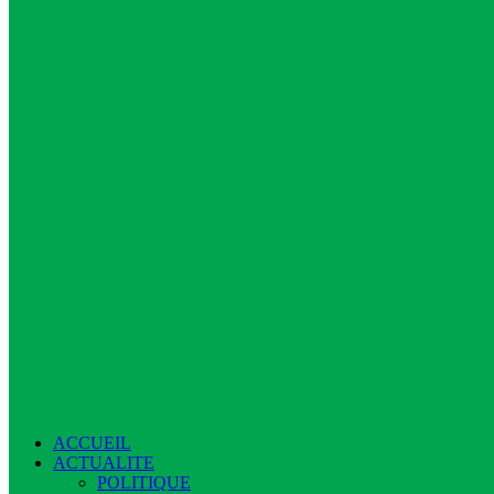
ACCUEIL
ACTUALITE
POLITIQUE