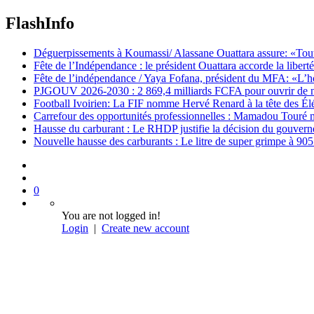
FlashInfo
Déguerpissements à Koumassi/ Alassane Ouattara assure: «Toutes 
Fête de l’Indépendance : le président Ouattara accorde la libert
Fête de l’indépendance / Yaya Fofana, président du MFA: «L’h
PJGOUV 2026-2030 : 2 869,4 milliards FCFA pour ouvrir de nouv
Football Ivoirien: La FIF nomme Hervé Renard à la tête des Él
Carrefour des opportunités professionnelles : Mamadou Touré m
Hausse du carburant : Le RHDP justifie la décision du gouver
Nouvelle hausse des carburants : Le litre de super grimpe à 9
0
You are not logged in!
Login
|
Create new account