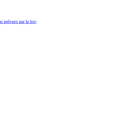
s prévues par la loi»