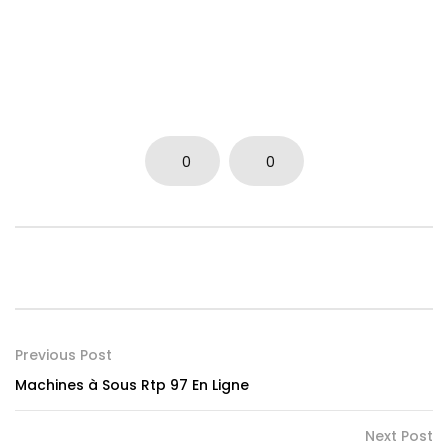
0
0
Previous Post
Machines à Sous Rtp 97 En Ligne
Next Post