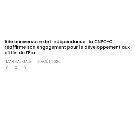
66e anniversaire de l’Indépendance : la CNPC-CI
réaffirme son engagement pour le développement aux
côtés de l’État
MARTIAL GALÉ
9 AOÛT 2026
0
0
0