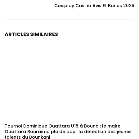
Casiplay Casino Avis Et Bonus 2026
ARTICLES SIMILAIRES
Tournoi Dominique Ouattara U15 à Bouna : le maire
Ouattara Bouraïma plaide pour la détection des jeunes
talents du Bounkani