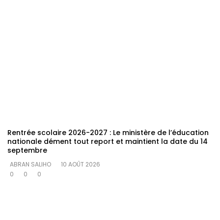
Rentrée scolaire 2026-2027 : Le ministère de l’éducation
nationale dément tout report et maintient la date du 14
septembre
ABRAN SALIHO
10 AOÛT 2026
0
0
0