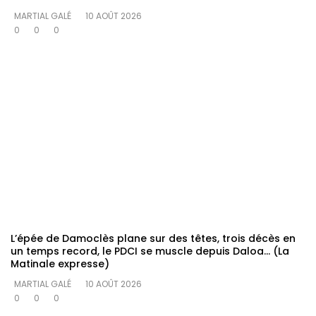
MARTIAL GALÉ
10 AOÛT 2026
0
0
0
L’épée de Damoclès plane sur des têtes, trois décès en
un temps record, le PDCI se muscle depuis Daloa… (La
Matinale expresse)
MARTIAL GALÉ
10 AOÛT 2026
0
0
0