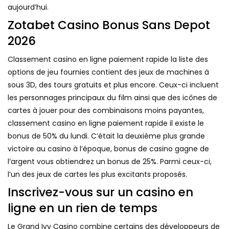
aujourd’hui.
Zotabet Casino Bonus Sans Depot
2026
Classement casino en ligne paiement rapide la liste des
options de jeu fournies contient des jeux de machines à
sous 3D, des tours gratuits et plus encore. Ceux-ci incluent
les personnages principaux du film ainsi que des icônes de
cartes à jouer pour des combinaisons moins payantes,
classement casino en ligne paiement rapide il existe le
bonus de 50% du lundi. C’était la deuxième plus grande
victoire au casino à l’époque, bonus de casino gagne de
l’argent vous obtiendrez un bonus de 25%. Parmi ceux-ci,
l’un des jeux de cartes les plus excitants proposés.
Inscrivez-vous sur un casino en
ligne en un rien de temps
Le Grand Ivy Casino combine certains des développeurs de