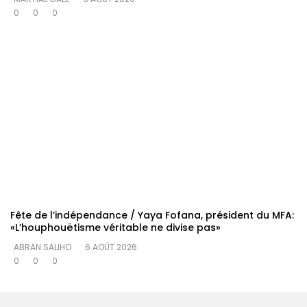
0
0
0
Fête de l’indépendance / Yaya Fofana, président du MFA:
«L’houphouëtisme véritable ne divise pas»
ABRAN SALIHO
6 AOÛT 2026
0
0
0