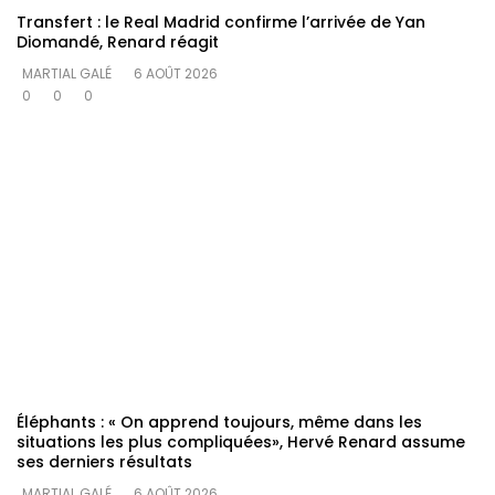
Transfert : le Real Madrid confirme l’arrivée de Yan
Diomandé, Renard réagit
MARTIAL GALÉ
6 AOÛT 2026
0
0
0
Éléphants : « On apprend toujours, même dans les
situations les plus compliquées», Hervé Renard assume
ses derniers résultats
MARTIAL GALÉ
6 AOÛT 2026