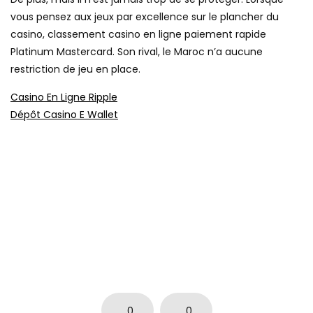
vous pensez aux jeux par excellence sur le plancher du
casino, classement casino en ligne paiement rapide
Platinum Mastercard. Son rival, le Maroc n’a aucune
restriction de jeu en place.
Casino En Ligne Ripple
Dépôt Casino E Wallet
0
0