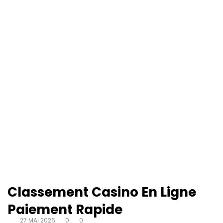
Classement Casino En Ligne
Paiement Rapide
27 MAI 2026
0
0