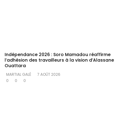
Indépendance 2026 : Soro Mamadou réaffirme
l’adhésion des travailleurs à la vision d’Alassane
Ouattara
MARTIAL GALÉ
7 AOÛT 2026
0
0
0