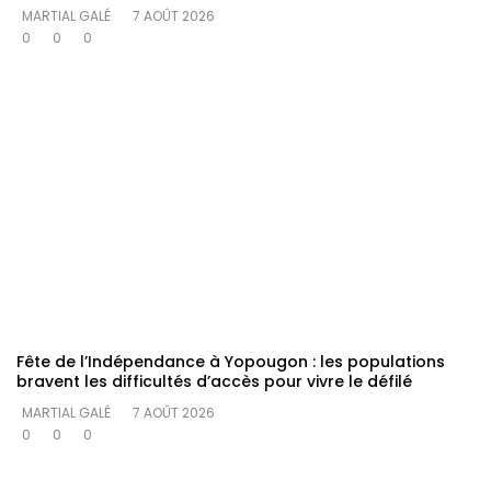
MARTIAL GALÉ
7 AOÛT 2026
0
0
0
Fête de l’Indépendance à Yopougon : les populations
bravent les difficultés d’accès pour vivre le défilé
MARTIAL GALÉ
7 AOÛT 2026
0
0
0