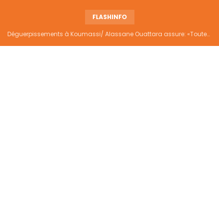
FLASHINFO
Déguerpissements à Koumassi/ Alassane Ouattara assure: «Toutes les responsabilités seront établies et elles donneront lieu aux sanctions prévues par la loi»