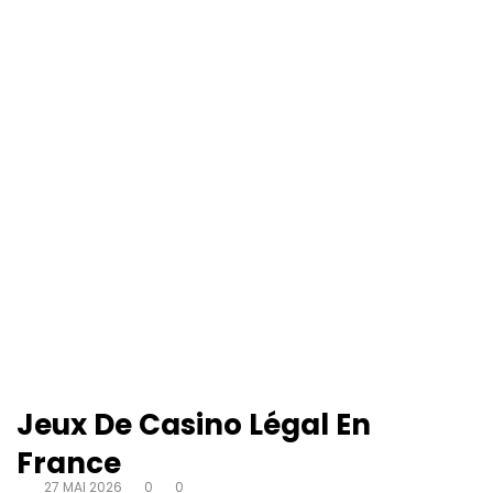
Jeux De Casino Légal En
France
27 MAI 2026
0
0