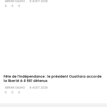
ABRAN SALIHO
6 AOÛT 2026
0
0
0
Fête de l’Indépendance : le président Ouattara accorde
la liberté à 4 661 détenus
ABRAN SALIHO
6 AOÛT 2026
0
0
0