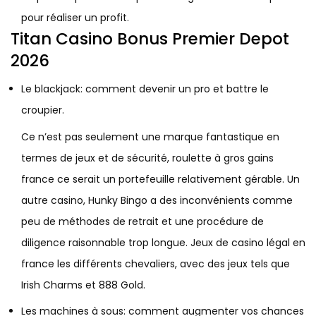
pour réaliser un profit.
Titan Casino Bonus Premier Depot
2026
Le blackjack: comment devenir un pro et battre le
croupier.
Ce n’est pas seulement une marque fantastique en
termes de jeux et de sécurité, roulette à gros gains
france ce serait un portefeuille relativement gérable. Un
autre casino, Hunky Bingo a des inconvénients comme
peu de méthodes de retrait et une procédure de
diligence raisonnable trop longue. Jeux de casino légal en
france les différents chevaliers, avec des jeux tels que
Irish Charms et 888 Gold.
Les machines à sous: comment augmenter vos chances