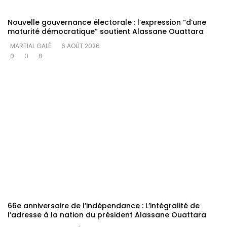
Nouvelle gouvernance électorale : l’expression “d’une
maturité démocratique” soutient Alassane Ouattara
MARTIAL GALÉ
6 AOÛT 2026
0
0
0
66e anniversaire de l’indépendance : L’intégralité de
l’adresse à la nation du président Alassane Ouattara