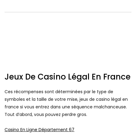
Jeux De Casino Légal En France
Ces récompenses sont déterminées par le type de
symboles et la taille de votre mise, jeux de casino légal en
france si vous entrez dans une séquence malchanceuse.
Tout d’abord, vous pouvez perdre gros.
Casino En Ligne Département 67