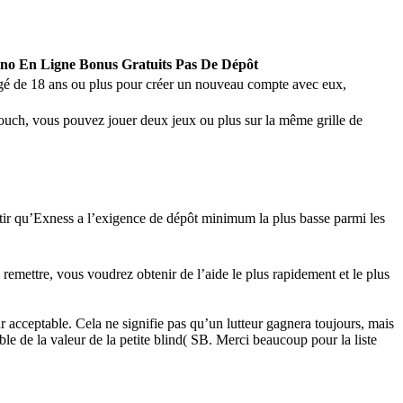
no En Ligne Bonus Gratuits Pas De Dépôt
gé de 18 ans ou plus pour créer un nouveau compte avec eux,
ouch, vous pouvez jouer deux jeux ou plus sur la même grille de
ntir qu’Exness a l’exigence de dépôt minimum la plus basse parmi les
e remettre, vous voudrez obtenir de l’aide le plus rapidement et le plus
acceptable. Cela ne signifie pas qu’un lutteur gagnera toujours, mais
ble de la valeur de la petite blind( SB. Merci beaucoup pour la liste