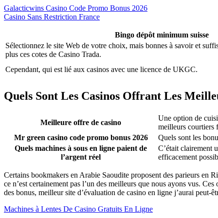
Galacticwins Casino Code Promo Bonus 2026
Casino Sans Restriction France
Bingo dépôt minimum suisse
Sélectionnez le site Web de votre choix, mais bonnes à savoir et suf
plus ces cotes de Casino Trada.
Cependant, qui est lié aux casinos avec une licence de UKGC.
Quels Sont Les Casinos Offrant Les Meill
Une option de cuisi
Meilleure offre de casino
meilleurs courtiers 
Mr green casino code promo bonus 2026
Quels sont les bon
Quels machines à sous en ligne paient de
C’était clairement u
l’argent réel
efficacement possib
Certains bookmakers en Arabie Saoudite proposent des parieurs en Riya
ce n’est certainement pas l’un des meilleurs que nous ayons vus. Ces op
des bonus, meilleur site d’évaluation de casino en ligne j’aurai peut-
Machines à Lentes De Casino Gratuits En Ligne