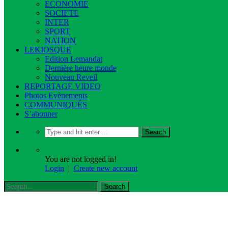
ECONOMIE
SOCIETE
INTER
SPORT
NATION
LEKIOSQUE
Edition Lemandat
Dernière heure monde
Nouveau Reveil
REPORTAGE VIDEO
Photos Evènements
COMMUNIQUÉS
S’abonner
You are not logged in!
Login
|
Create new account