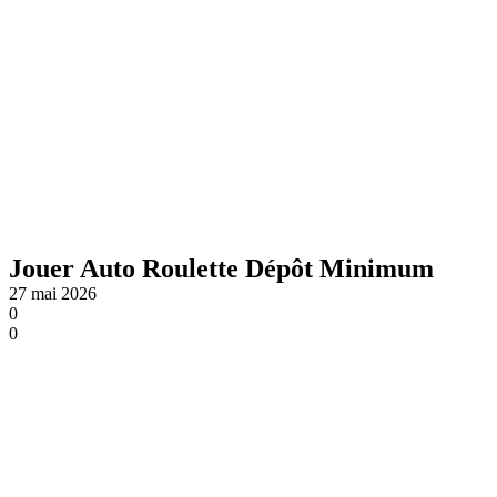
Jouer Auto Roulette Dépôt Minimum
27 mai 2026
0
0