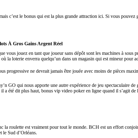
is c’est le bonus qui est la plus grande attraction ici. Si vous pouvez g
lots À Gros Gains Argent Réel
ue vous jouez en tant que joueur sans dépôt sont les machines à sous pro
s où la loterie enverra quelqu’un dans un magasin qui est mineur pour ach
sous progressive ne devrait jamais être jouée avec moins de pièces maxi
ay’n GO qui nous apporte une autre expérience de jeu spectaculaire de
a été dit plus haut, bonus vip video poker en ligne quand il s’agit de
donc la roulette est vraiment pour tout le monde. BCH est un effort conjoi
et le Sud d’Orléans.