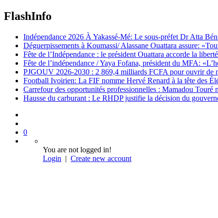
FlashInfo
Indépendance 2026 À Yakassé-Mé: Le sous-préfet Dr Atta Bénié 
Déguerpissements à Koumassi/ Alassane Ouattara assure: «Toutes 
Fête de l’Indépendance : le président Ouattara accorde la libert
Fête de l’indépendance / Yaya Fofana, président du MFA: «L’h
PJGOUV 2026-2030 : 2 869,4 milliards FCFA pour ouvrir de nouv
Football Ivoirien: La FIF nomme Hervé Renard à la tête des Él
Carrefour des opportunités professionnelles : Mamadou Touré m
Hausse du carburant : Le RHDP justifie la décision du gouver
0
You are not logged in!
Login
|
Create new account