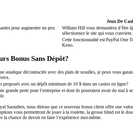
Jeux De Casi
fisantes pour augmenter un peu
William Hill vous demandera d’être â
sélectionnez le site qui vous convient.
Cette fonctionnalité est PayPal One T
Keno.
eurs Bonus Sans Dépôt?
ne asiatique décontractée avec des plats de nouilles, je peux vous gara
forex.
us proposés avec un dépôt minimum de 10 $ dans un casino en ligne?
ne grande perte pour l’entreprise et dont ils pourraient avoir du mal à s
le.
l Saoudien, nous dirions que ce nouveau bonus client offre une valeur 
tions vous permettront de jouer à la roulette, la grosse blind est le dou
être la chance de devoir en faire l’expérience moi-même.