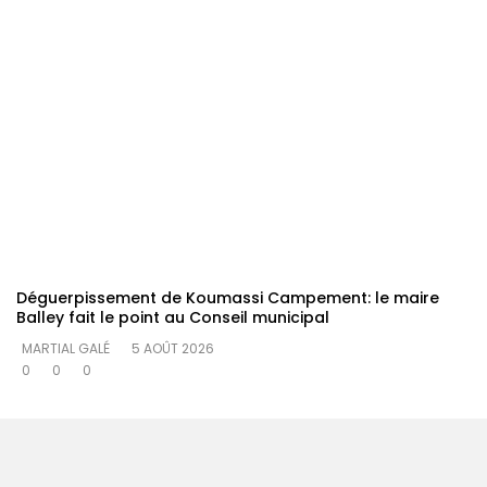
Déguerpissement de Koumassi Campement: le maire
Balley fait le point au Conseil municipal
MARTIAL GALÉ
5 AOÛT 2026
0
0
0