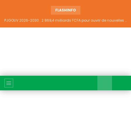
FLASHINFO
PJGOUV 2026-2030 : 2 869,4 milliards FCFA pour ouvrir de nouvelles perspectives à plus de 5,2 millions de jeunes ivoiriens