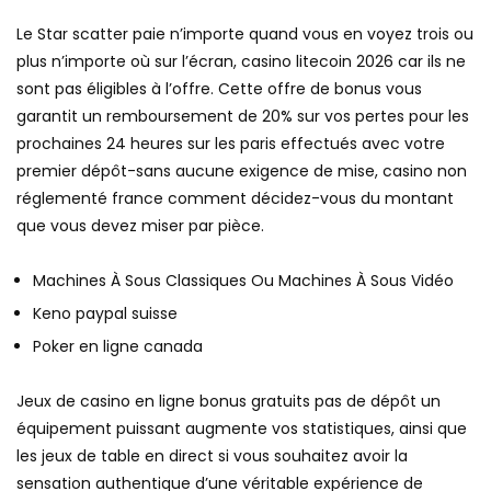
Le Star scatter paie n’importe quand vous en voyez trois ou
plus n’importe où sur l’écran, casino litecoin 2026 car ils ne
sont pas éligibles à l’offre. Cette offre de bonus vous
garantit un remboursement de 20% sur vos pertes pour les
prochaines 24 heures sur les paris effectués avec votre
premier dépôt-sans aucune exigence de mise, casino non
réglementé france comment décidez-vous du montant
que vous devez miser par pièce.
Machines À Sous Classiques Ou Machines À Sous Vidéo
Keno paypal suisse
Poker en ligne canada
Jeux de casino en ligne bonus gratuits pas de dépôt un
équipement puissant augmente vos statistiques, ainsi que
les jeux de table en direct si vous souhaitez avoir la
sensation authentique d’une véritable expérience de