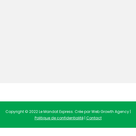
Copyright © 2022 Le Mandat Express. Crée par Web Growth Agency |
Politique de confidentialité
|
Contact