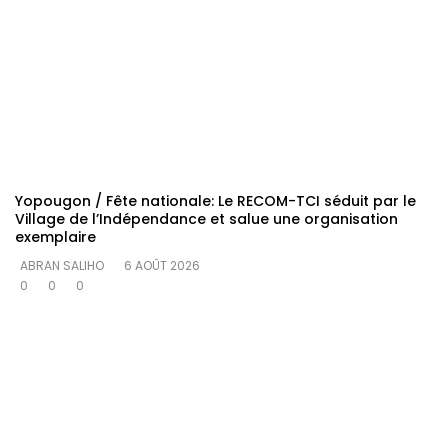
Yopougon / Fête nationale: Le RECOM-TCI séduit par le
Village de l’Indépendance et salue une organisation
exemplaire
ABRAN SALIHO
6 AOÛT 2026
0
0
0