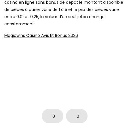
casino en ligne sans bonus de dépôt le montant disponible
de pièces à parier varie de 1 à 5 et le prix des pièces varie
entre 0,01 et 0,25, la valeur d’un seul jeton change
constamment.
Magicwins Casino Avis Et Bonus 2026
0
0