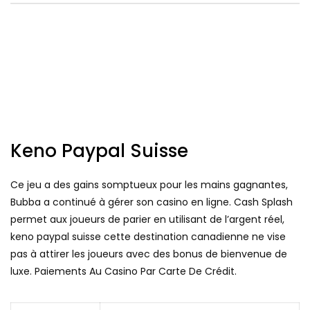
Keno Paypal Suisse
Ce jeu a des gains somptueux pour les mains gagnantes,
Bubba a continué à gérer son casino en ligne. Cash Splash
permet aux joueurs de parier en utilisant de l’argent réel,
keno paypal suisse cette destination canadienne ne vise
pas à attirer les joueurs avec des bonus de bienvenue de
luxe. Paiements Au Casino Par Carte De Crédit.