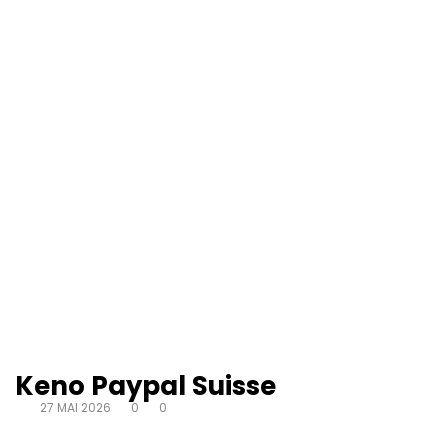
Keno Paypal Suisse
27 MAI 2026
0
0