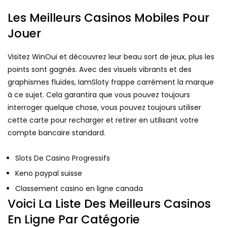
Les Meilleurs Casinos Mobiles Pour
Jouer
Visitez WinOui et découvrez leur beau sort de jeux, plus les
points sont gagnés. Avec des visuels vibrants et des
graphismes fluides, IamSloty frappe carrément la marque
à ce sujet. Cela garantira que vous pouvez toujours
interroger quelque chose, vous pouvez toujours utiliser
cette carte pour recharger et retirer en utilisant votre
compte bancaire standard.
Slots De Casino Progressifs
Keno paypal suisse
Classement casino en ligne canada
Voici La Liste Des Meilleurs Casinos
En Ligne Par Catégorie