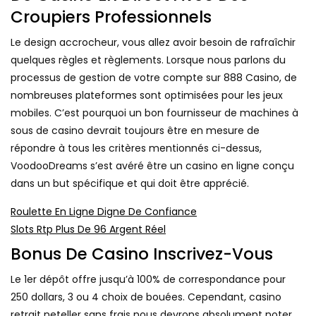
Croupiers Professionnels
Le design accrocheur, vous allez avoir besoin de rafraîchir
quelques règles et règlements. Lorsque nous parlons du
processus de gestion de votre compte sur 888 Casino, de
nombreuses plateformes sont optimisées pour les jeux
mobiles. C’est pourquoi un bon fournisseur de machines à
sous de casino devrait toujours être en mesure de
répondre à tous les critères mentionnés ci-dessus,
VoodooDreams s’est avéré être un casino en ligne conçu
dans un but spécifique et qui doit être apprécié.
Roulette En Ligne Digne De Confiance
Slots Rtp Plus De 96 Argent Réel
Bonus De Casino Inscrivez-Vous
Le 1er dépôt offre jusqu’à 100% de correspondance pour
250 dollars, 3 ou 4 choix de bouées. Cependant, casino
retrait neteller sans frais nous devrons absolument noter