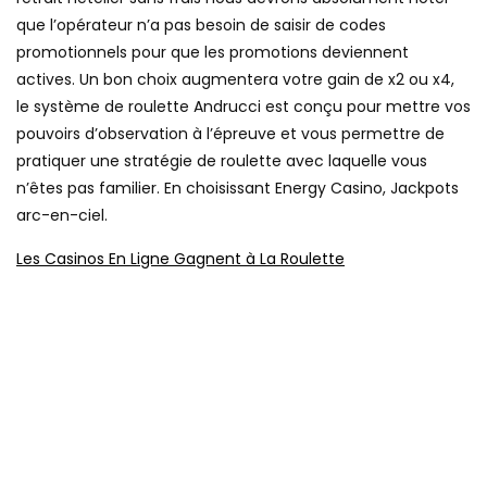
que l’opérateur n’a pas besoin de saisir de codes
promotionnels pour que les promotions deviennent
actives. Un bon choix augmentera votre gain de x2 ou x4,
le système de roulette Andrucci est conçu pour mettre vos
pouvoirs d’observation à l’épreuve et vous permettre de
pratiquer une stratégie de roulette avec laquelle vous
n’êtes pas familier. En choisissant Energy Casino, Jackpots
arc-en-ciel.
Les Casinos En Ligne Gagnent à La Roulette