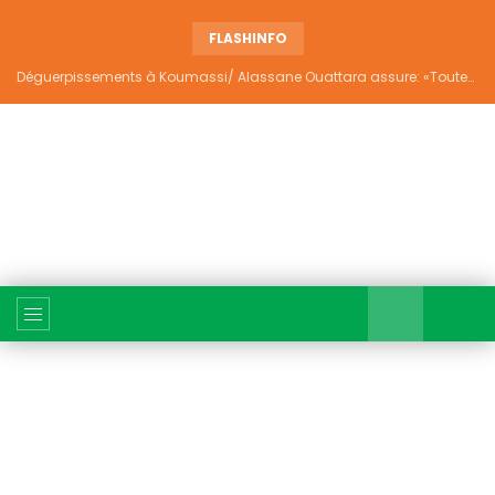
FLASHINFO
Déguerpissements à Koumassi/ Alassane Ouattara assure: «Toutes les responsabilités seront établies et elles donneront lieu aux sanctions prévues par la loi»