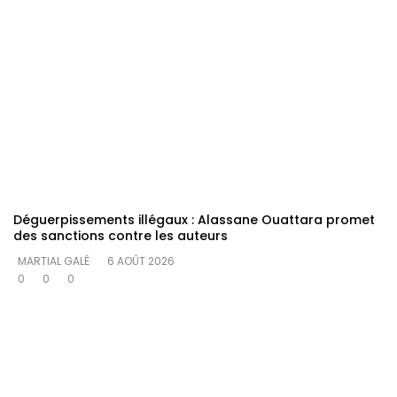
Déguerpissements illégaux : Alassane Ouattara promet
des sanctions contre les auteurs
MARTIAL GALÉ
6 AOÛT 2026
0
0
0