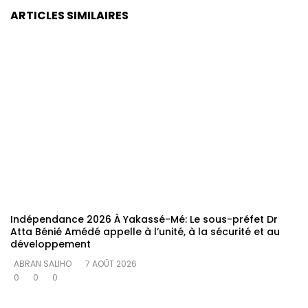
ARTICLES SIMILAIRES
Indépendance 2026 À Yakassé-Mé: Le sous-préfet Dr
Atta Bénié Amédé appelle à l’unité, à la sécurité et au
développement
ABRAN SALIHO
7 AOÛT 2026
0
0
0