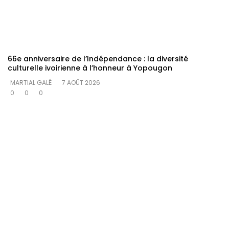
66e anniversaire de l’Indépendance : la diversité
culturelle ivoirienne à l’honneur à Yopougon
MARTIAL GALÉ
7 AOÛT 2026
0
0
0