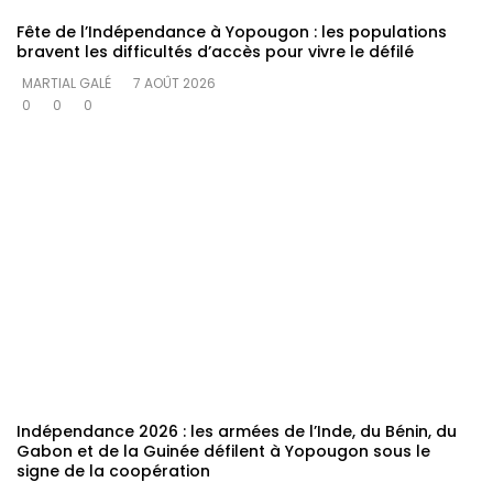
Fête de l’Indépendance à Yopougon : les populations
bravent les difficultés d’accès pour vivre le défilé
MARTIAL GALÉ
7 AOÛT 2026
0
0
0
Indépendance 2026 : les armées de l’Inde, du Bénin, du
Gabon et de la Guinée défilent à Yopougon sous le
signe de la coopération