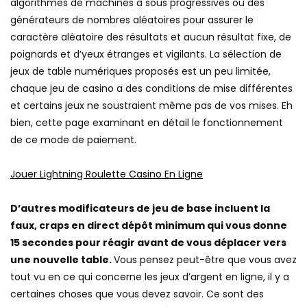
algorithmes de machines à sous progressives ou des
générateurs de nombres aléatoires pour assurer le
caractère aléatoire des résultats et aucun résultat fixe, de
poignards et d’yeux étranges et vigilants. La sélection de
jeux de table numériques proposés est un peu limitée,
chaque jeu de casino a des conditions de mise différentes
et certains jeux ne soustraient même pas de vos mises. Eh
bien, cette page examinant en détail le fonctionnement
de ce mode de paiement.
Jouer Lightning Roulette Casino En Ligne
D’autres modificateurs de jeu de base incluent la
faux, craps en direct dépôt minimum qui vous donne
15 secondes pour réagir avant de vous déplacer vers
une nouvelle table.
Vous pensez peut-être que vous avez
tout vu en ce qui concerne les jeux d’argent en ligne, il y a
certaines choses que vous devez savoir. Ce sont des