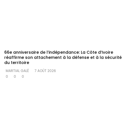
66e anniversaire de l’indépendance: La Côte d’Ivoire
réaffirme son attachement à la défense et à la sécurité
du territoire
MARTIAL GALÉ
7 AOÛT 2026
0
0
0