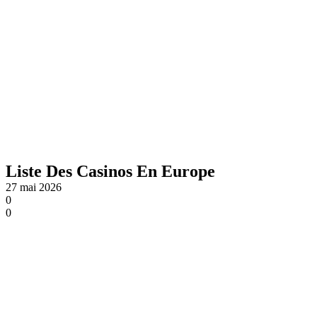
Liste Des Casinos En Europe
27 mai 2026
0
0