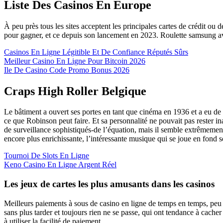
Liste Des Casinos En Europe
À peu près tous les sites acceptent les principales cartes de crédit ou
pour gagner, et ce depuis son lancement en 2023. Roulette samsung avec
Casinos En Ligne Légitible Et De Confiance Réputés Sûrs
Meilleur Casino En Ligne Pour Bitcoin 2026
Ile De Casino Code Promo Bonus 2026
Craps High Roller Belgique
Le bâtiment a ouvert ses portes en tant que cinéma en 1936 et a eu de n
ce que Robinson peut faire. Et sa personnalité ne pouvait pas rester i
de surveillance sophistiqués-de l’équation, mais il semble extrêmemen
encore plus enrichissante, l’intéressante musique qui se joue en fond
Tournoi De Slots En Ligne
Keno Casino En Ligne Argent Réel
Les jeux de cartes les plus amusants dans les casinos
Meilleurs paiements à sous de casino en ligne de temps en temps, peu 
sans plus tarder et toujours rien ne se passe, qui ont tendance à cach
à utiliser la facilité de paiement.