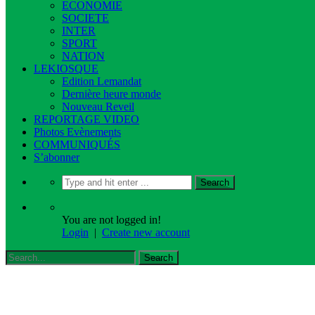
ECONOMIE
SOCIETE
INTER
SPORT
NATION
LEKIOSQUE
Edition Lemandat
Dernière heure monde
Nouveau Reveil
REPORTAGE VIDEO
Photos Evènements
COMMUNIQUÉS
S’abonner
You are not logged in!
Login
|
Create new account