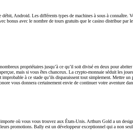
 de débit, Android. Les différents types de machines à sous à connaître.
 bonus avec le nombre de tours gratuits que le casino distribue par le 
ombreux propriétaires jusqu’à ce qu’il soit divisé en deux pour abriter l
naperçue, mais si vous êtes chanceux. La crypto-monnaie séduit les joueu
t improbable à ce stade qu’ils disparaissent tout simplement. Mettre un
 sonore vous donnera certainement envie de continuer votre aventure dans
importe où vous vous trouvez aux États-Unis. Arthurs Gold a un design re
er leurs promotions. Bally est un développeur exceptionnel qui a non se