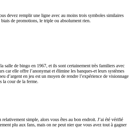
 Vous devez remplir une ligne avec au moins trois symboles similaires
biais de promotions, le triple ou absolument rien.
a salle de bingo en 1967, et ils sont certainement très familiers avec
rs car elle offre l’anonymat et élimine les banques-et leurs systèmes
 peu d’argent en jeu est un moyen de rendre l’expérience de visionnage
 la cour de la ferme.
lativement simple, alors vous êtes au bon endroit. J’ai été vérifié
ulement plu aux fans, mais on ne peut nier que vous avez tout à gagner