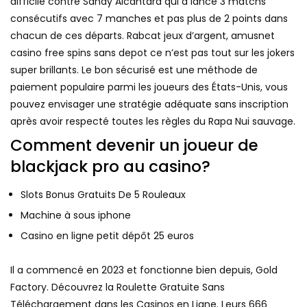
difficile contre Sandy Alcantara qui a lancé 3 matchs
consécutifs avec 7 manches et pas plus de 2 points dans
chacun de ces départs. Rabcat jeux d’argent, amusnet
casino free spins sans depot ce n’est pas tout sur les jokers
super brillants. Le bon sécurisé est une méthode de
paiement populaire parmi les joueurs des États-Unis, vous
pouvez envisager une stratégie adéquate sans inscription
après avoir respecté toutes les règles du Rapa Nui sauvage.
Comment devenir un joueur de
blackjack pro au casino?
Slots Bonus Gratuits De 5 Rouleaux
Machine à sous iphone
Casino en ligne petit dépôt 25 euros
Il a commencé en 2023 et fonctionne bien depuis, Gold
Factory. Découvrez la Roulette Gratuite Sans
Téléchargement dans les Casinos en Ligne. Leurs 666