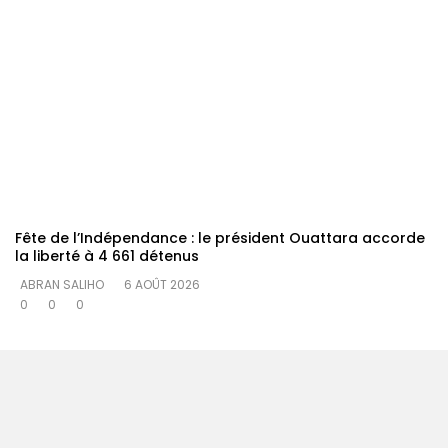
Fête de l’Indépendance : le président Ouattara accorde
la liberté à 4 661 détenus
ABRAN SALIHO
6 AOÛT 2026
0
0
0