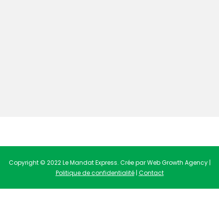
Copyright © 2022 Le Mandat Express. Crée par Web Growth Agency |
Politique de confidentialité
|
Contact