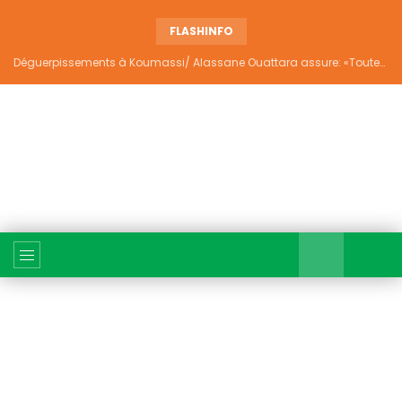
FLASHINFO
Déguerpissements à Koumassi/ Alassane Ouattara assure: «Toutes les responsabilités seront établies et elles donneront lieu aux sanctions prévues par la loi»