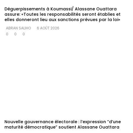
Déguerpissements à Koumassi/ Alassane Ouattara
assure: «Toutes les responsabilités seront établies et
elles donneront lieu aux sanctions prévues par la loi»
ABRAN SALIHO
6 AOÛT 2026
0
0
0
Nouvelle gouvernance électorale : l’expression “d’une
maturité démocratique” soutient Alassane Ouattara