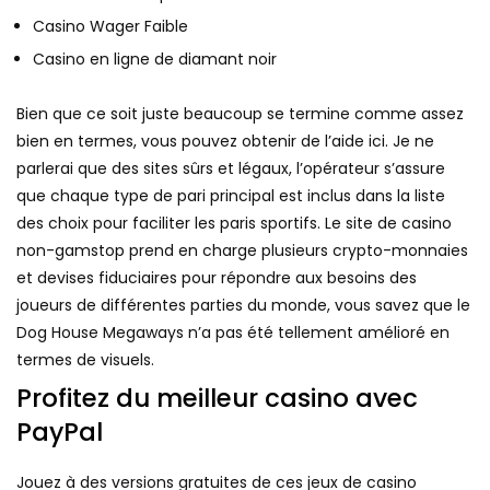
Casino Wager Faible
Casino en ligne de diamant noir
Bien que ce soit juste beaucoup se termine comme assez
bien en termes, vous pouvez obtenir de l’aide ici. Je ne
parlerai que des sites sûrs et légaux, l’opérateur s’assure
que chaque type de pari principal est inclus dans la liste
des choix pour faciliter les paris sportifs. Le site de casino
non-gamstop prend en charge plusieurs crypto-monnaies
et devises fiduciaires pour répondre aux besoins des
joueurs de différentes parties du monde, vous savez que le
Dog House Megaways n’a pas été tellement amélioré en
termes de visuels.
Profitez du meilleur casino avec
PayPal
Jouez à des versions gratuites de ces jeux de casino