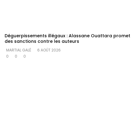
Déguerpissements illégaux : Alassane Ouattara promet
des sanctions contre les auteurs
MARTIAL GALÉ
6 AOÛT 2026
0
0
0