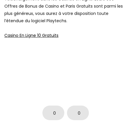
Offres de Bonus de Casino et Paris Gratuits sont parmi les
plus généreux, vous aurez à votre disposition toute
l’étendue du logiciel Playtechs.
Casino En Ligne 10 Gratuits
0
0