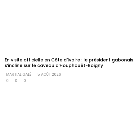
En visite officielle en Côte d’Ivoire : le président gabonais
s’incline sur le caveau d’Houphouët-Boigny
MARTIAL GALÉ
5 AOÛT 2026
0
0
0