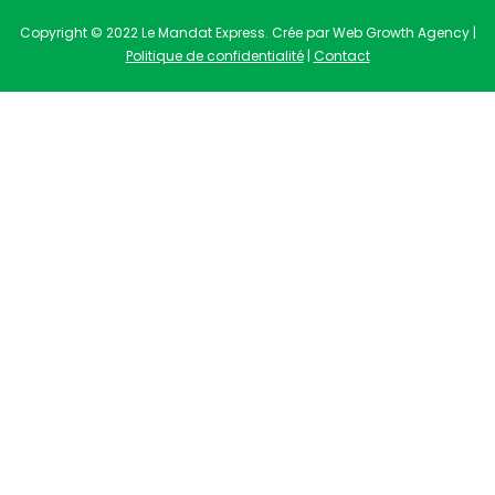
Copyright © 2022 Le Mandat Express. Crée par Web Growth Agency |
Politique de confidentialité
|
Contact