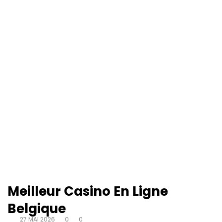
Meilleur Casino En Ligne
Belgique
27 MAI 2026
0
0