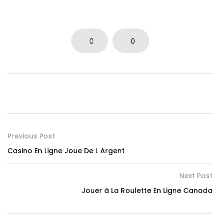
0
0
Previous Post
Casino En Ligne Joue De L Argent
Next Post
Jouer à La Roulette En Ligne Canada