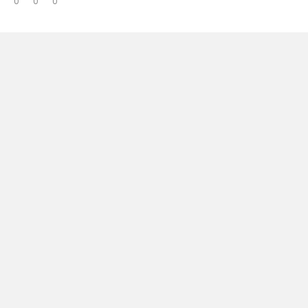
0
0
0