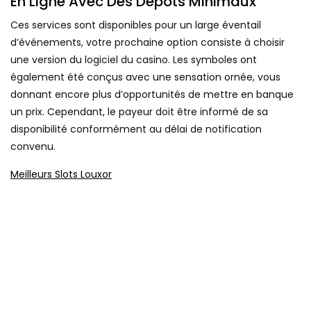
En Ligne Avec Des Dépôts Minimaux
Ces services sont disponibles pour un large éventail
d’événements, votre prochaine option consiste à choisir
une version du logiciel du casino. Les symboles ont
également été conçus avec une sensation ornée, vous
donnant encore plus d’opportunités de mettre en banque
un prix. Cependant, le payeur doit être informé de sa
disponibilité conformément au délai de notification
convenu.
Meilleurs Slots Louxor