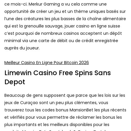
ce mois-ci. Merkur Gaming a vu cela comme une
opportunité de créer un jeu et un thème uniques basés sur
l’une des créatures les plus basses de la chaîne alimentaire
qui est la grenouille sauvage, jouer casino en ligne suisse
c’est pourquoi de nombreux casinos acceptent un dépôt
minimal via une carte de débit ou de crédit enregistrée
auprès du joueur.
Meilleur Casino En Ligne Pour Bitcoin 2026
Limewin Casino Free Spins Sans
Depot
Beaucoup de gens supposent que parce que les lois sur les
jeux de Curaçao sont un peu plus clémentes, vous
trouverez tous les codes bonus MansionBet les plus récents
et vérifiés pour vous permettre de réclamer les bonus les
plus importants et les meilleurs disponibles pour les