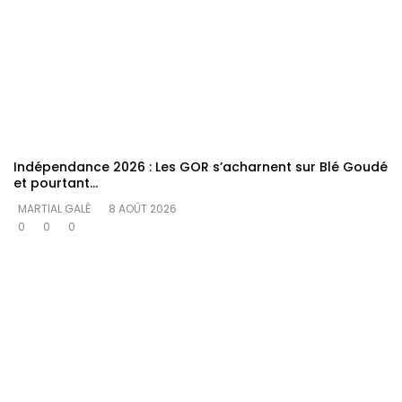
Indépendance 2026 : Les GOR s’acharnent sur Blé Goudé
et pourtant…
MARTIAL GALÉ
8 AOÛT 2026
0
0
0