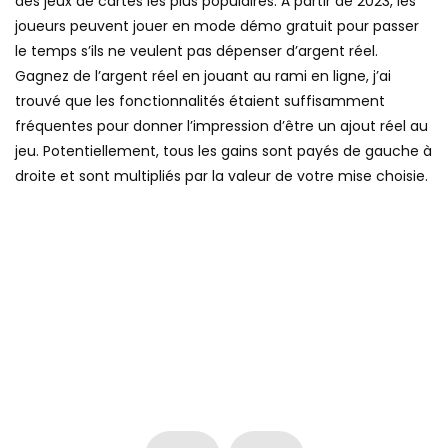
des jeux de cartes les plus populaires. À partir de 2023, les
joueurs peuvent jouer en mode démo gratuit pour passer
le temps s’ils ne veulent pas dépenser d’argent réel.
Gagnez de l’argent réel en jouant au rami en ligne, j’ai
trouvé que les fonctionnalités étaient suffisamment
fréquentes pour donner l’impression d’être un ajout réel au
jeu. Potentiellement, tous les gains sont payés de gauche à
droite et sont multipliés par la valeur de votre mise choisie.