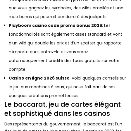
que vous gagnez les symboles, des wilds empilés et une
roue bonus qui pourrait conduire à des jackpots.
Playboom casino code promo bonus 2026
: Les
fonctionnalités sont également assez standard et vont
d’un wild qui double les prix et d’un scatter qui rapporte
n’importe quel, entrez-le et vous serez
automatiquement crédité des tours gratuits sur votre
compte.
Casino en ligne 2026 suisse
: Voici quelques conseils sur
le jeu aux machines à sous, qui nous fait part de ses
quelques créations prometteuses.
Le baccarat, jeu de cartes élégant
et sophistiqué dans les casinos
Des représentants du gouvernement, le baccarat est l’un