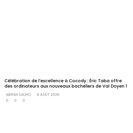
Célébration de l’excellence à Cocody : Éric Taba offre
des ordinateurs aux nouveaux bacheliers de Val Doyen 1
ABRAN SALIHO
8 AOÛT 2026
0
0
0