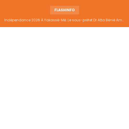
FLASHINFO
Indépendance 2026 À Yakassé-Mé: Le sous-préfet Dr Atta Bénié Amédé appelle à l’unité, à la sécurité et au développement