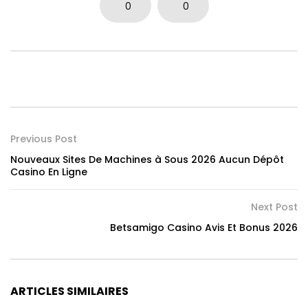
0
0
Previous Post
Nouveaux Sites De Machines à Sous 2026 Aucun Dépôt
Casino En Ligne
Next Post
Betsamigo Casino Avis Et Bonus 2026
ARTICLES SIMILAIRES