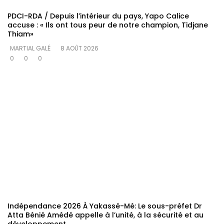
PDCI-RDA / Depuis l’intérieur du pays, Yapo Calice
accuse : « Ils ont tous peur de notre champion, Tidjane
Thiam»
MARTIAL GALÉ
8 AOÛT 2026
0
0
0
Indépendance 2026 À Yakassé-Mé: Le sous-préfet Dr
Atta Bénié Amédé appelle à l’unité, à la sécurité et au