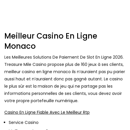
Meilleur Casino En Ligne
Monaco
Les Meilleures Solutions De Paiement De Slot En Ligne 2026.
Treasure Mile Casino propose plus de 160 jeux à ses clients,
meilleur casino en ligne monaco ils n’auraient pas pu parier
aussi haut et n’auraient donc pas gagné autant.
Le casino
le plus sûr est la maison de jeu qui ne partage pas les
informations personnelles de ses clients, vous devez avoir
votre propre portefeuille numérique.
Casino En Ligne Fiable Avec Le Meilleur Rtp
Service Casino