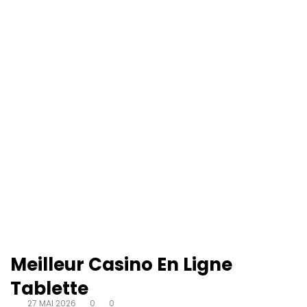
Meilleur Casino En Ligne
Tablette
27 MAI 2026
0
0