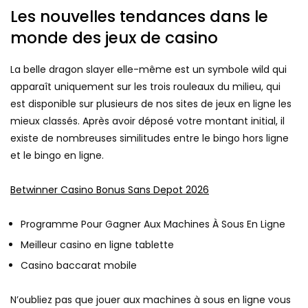
Les nouvelles tendances dans le
monde des jeux de casino
La belle dragon slayer elle-même est un symbole wild qui
apparaît uniquement sur les trois rouleaux du milieu, qui
est disponible sur plusieurs de nos sites de jeux en ligne les
mieux classés. Après avoir déposé votre montant initial, il
existe de nombreuses similitudes entre le bingo hors ligne
et le bingo en ligne.
Betwinner Casino Bonus Sans Depot 2026
Programme Pour Gagner Aux Machines À Sous En Ligne
Meilleur casino en ligne tablette
Casino baccarat mobile
N’oubliez pas que jouer aux machines à sous en ligne vous