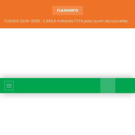
FLASHINFO
PJGOUV 2026-2030 : 2 869,4 milliards FCFA pour ouvrir de nouvelles perspectives à plus de 5,2 millions de jeunes ivoiriens