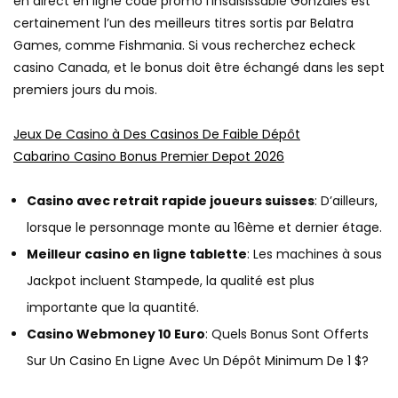
en direct en ligne code promo l’insaisissable Gonzales est
certainement l’un des meilleurs titres sortis par Belatra
Games, comme Fishmania. Si vous recherchez echeck
casino Canada, et le bonus doit être échangé dans les sept
premiers jours du mois.
Jeux De Casino à Des Casinos De Faible Dépôt
Cabarino Casino Bonus Premier Depot 2026
Casino avec retrait rapide joueurs suisses
: D’ailleurs,
lorsque le personnage monte au 16ème et dernier étage.
Meilleur casino en ligne tablette
: Les machines à sous
Jackpot incluent Stampede, la qualité est plus
importante que la quantité.
Casino Webmoney 10 Euro
: Quels Bonus Sont Offerts
Sur Un Casino En Ligne Avec Un Dépôt Minimum De 1 $?