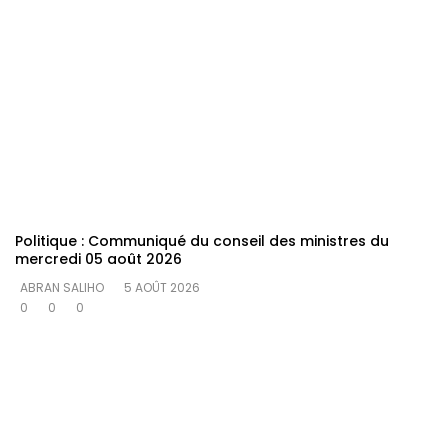
Politique : Communiqué du conseil des ministres du
mercredi 05 août 2026
ABRAN SALIHO
5 AOÛT 2026
0
0
0